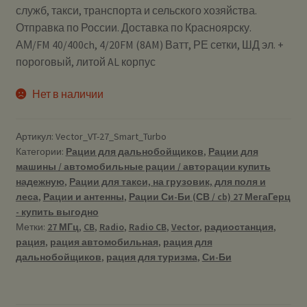
служб, такси, транспорта и сельского хозяйства.
Отправка по России. Доставка по Красноярску.
АМ/FM 40/400ch, 4/20FM (8AM) Ватт, РЕ сетки, ШД эл. +
пороговый, литой AL корпус
Нет в наличии
Артикул:
Vector_VT-27_Smart_Turbo
Категории:
Рации для дальнобойщиков
,
Рации для
машины / автомобильные рации / авторации купить
надежную
,
Рации для такси, на грузовик, для поля и
леса
,
Рации и антенны
,
Рации Си-Би (СВ / cb) 27 МегаГерц
- купить выгодно
Метки:
27 МГц
,
CB
,
Radio
,
Radio CB
,
Vector
,
радиостанция
,
рация
,
рация автомобильная
,
рация для
дальнобойщиков
,
рация для туризма
,
Си-Би