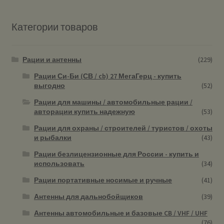
Категории товаров
Рации и антенны
(229)
Рации Си-Би (СВ / cb) 27 МегаГерц - купить
выгодно
(52)
Рации для машины / автомобильные рации /
авторации купить надежную
(53)
Рации для охраны / строителей / туристов / охоты
и рыбалки
(43)
Рации безлицензионные для России - купить и
использовать
(34)
Рации портативные носимые и ручные
(41)
Антенны для дальнобойщиков
(39)
Антенны автомобильные и базовые CB / VHF / UHF
(76)