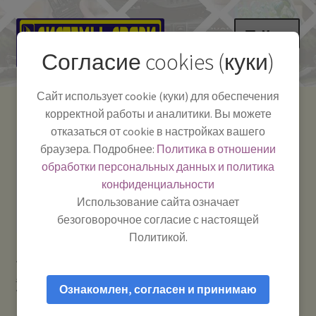
Перейти
Перейти
Меню
к
к
Согласие cookies (куки)
навигации
содержимому
НА ГЛАВНУЮ
Сайт использует cookie (куки) для обеспечения
корректной работы и аналитики. Вы можете
Развер
Каталог
отказаться от cookie в настройках вашего
вложе
Телефон:
+7-
браузера. Подробнее:
Политика в отношении
Системы Связи:
меню
Развер
Как пользоваться
391-249-1040
г. Красноярск, ул.
обработки персональных данных и политика
вложе
Весны, 2
-
конфиденциальности
меню
Тел.|WA|Telegram:
Полезная информация
Работаем:
Пн-Пт:
Использование сайта означает
+79029904090
10:00–18:00
безоговорочное согласие с настоящей
БЛОГ
Политикой.
Главная
Рации и антенны
Рации для машины /
Развер
Мой аккаунт
автомобильные рации / авторации купить надежную
Vector
вложе
Ознакомлен, согласен и принимаю
VT-27 Smart_Turbo — Рация Си-Би (CB) 27 МГц автомобильная
меню