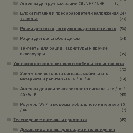
Антенны для ручных раций CB / VHF / UHF
(2)
Блоки питания и преобразователи напряжения 24 /
12 вольт
(23)
Рации для такси, на грузовик, для поля и леса
(58)
Рации для дальнобойщиков
(54)
Тангенты для раций / гарнитуры и прочие
аксессуары
(35)
Усиление сотового сигнала и мобильного интернета
(72)
Усилители сотового сигнала, мобильного
интернета и репитеры GSM / 3G / 4G
(14)
Антенны для усиления сотового сигнала GSM / 3G /
4G / Wi-Fi
(45)
Роутеры Wi-Fi и модемы мобильного интернета 3G
/ 4G
(7)
Телевидение: антенны и приставки
(45)
Домашние антенны для радио и телевидения