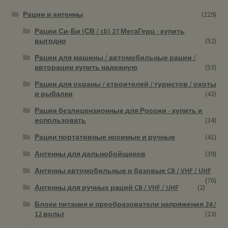
Рации и антенны
(229)
Рации Си-Би (СВ / cb) 27 МегаГерц - купить
выгодно
(52)
Рации для машины / автомобильные рации /
авторации купить надежную
(53)
Рации для охраны / строителей / туристов / охоты
и рыбалки
(43)
Рации безлицензионные для России - купить и
использовать
(34)
Рации портативные носимые и ручные
(41)
Антенны для дальнобойщиков
(39)
Антенны автомобильные и базовые CB / VHF / UHF
(76)
Антенны для ручных раций CB / VHF / UHF
(2)
Блоки питания и преобразователи напряжения 24 /
12 вольт
(23)