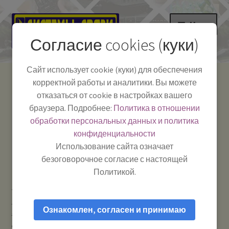
Перейти
Перейти
Меню
к
к
Согласие cookies (куки)
навигации
содержимому
НА ГЛАВНУЮ
Сайт использует cookie (куки) для обеспечения
корректной работы и аналитики. Вы можете
Развер
Каталог
отказаться от cookie в настройках вашего
вложе
Телефон:
+7-
браузера. Подробнее:
Политика в отношении
Системы Связи:
меню
Развер
Как пользоваться
391-249-1040
г. Красноярск, ул.
обработки персональных данных и политика
вложе
Весны, 2
-
конфиденциальности
меню
Тел.|WA|Telegram:
Полезная информация
Работаем:
Пн-Пт:
Использование сайта означает
+79029904090
10:00–18:00
безоговорочное согласие с настоящей
БЛОГ
Политикой.
Главная
Усиление сотового сигнала и мобильного
Развер
Мой аккаунт
интернета
Антенны для усиления сотового сигнала GSM /
вложе
Ознакомлен, согласен и принимаю
3G / 4G / Wi-Fi
WiFi Direct (2,4 — 2,5 ГГц) — Антенна-накладка
меню
для усиления сигнала