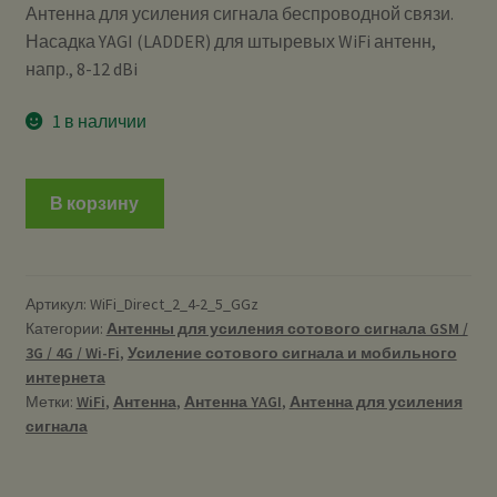
Антенна для усиления сигнала беспроводной связи.
Насадка YAGI (LADDER) для штыревых WiFi антенн,
напр., 8-12 dBi
1 в наличии
В корзину
Артикул:
WiFi_Direct_2_4-2_5_GGz
Категории:
Антенны для усиления сотового сигнала GSM /
3G / 4G / Wi-Fi
,
Усиление сотового сигнала и мобильного
интернета
Метки:
WiFi
,
Антенна
,
Антенна YAGI
,
Антенна для усиления
сигнала