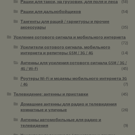
Рации для такси, на грузовик, для поля и леса
(58)
Рации для дальнобойщиков
(54)
Тангенты для раций / гарнитуры и прочие
аксессуары
(35)
Усиление сотового сигнала и мобильного интернета
(72)
Усилители сотового сигнала, мобильного
интернета и репитеры GSM / 3G / 4G
(14)
Антенны для усиления сотового сигнала GSM / 3G /
4G / Wi-Fi
(45)
Роутеры Wi-Fi и модемы мобильного интернета 3G
/ 4G
(7)
Телевидение: антенны и приставки
(45)
Домашние антенны для радио и телевидения
комнатные и уличные
(26)
Антенны автомобильные для радио и
телевидения
(9)