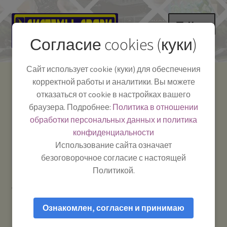
Перейти
Перейти
Меню
к
к
Согласие cookies (куки)
навигации
содержимому
НА ГЛАВНУЮ
Сайт использует cookie (куки) для обеспечения
корректной работы и аналитики. Вы можете
Развер
Каталог
отказаться от cookie в настройках вашего
вложе
Телефон:
+7-
браузера. Подробнее:
Политика в отношении
Системы Связи:
меню
Развер
Как пользоваться
391-249-1040
г. Красноярск, ул.
обработки персональных данных и политика
вложе
Весны, 2
-
конфиденциальности
меню
Тел.|WA|Telegram:
Полезная информация
Работаем:
Пн-Пт:
Использование сайта означает
+79029904090
10:00–18:00
безоговорочное согласие с настоящей
БЛОГ
Политикой.
Главная
Товары с меткой “Антенна 3G”
Развер
Мой аккаунт
вложе
Ознакомлен, согласен и принимаю
меню