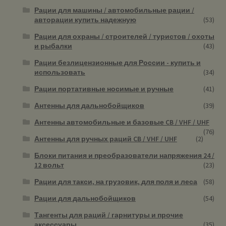
Рации для машины / автомобильные рации /
авторации купить надежную
(53)
Рации для охраны / строителей / туристов / охоты
и рыбалки
(43)
Рации безлицензионные для России - купить и
использовать
(34)
Рации портативные носимые и ручные
(41)
Антенны для дальнобойщиков
(39)
Антенны автомобильные и базовые CB / VHF / UHF
(76)
Антенны для ручных раций CB / VHF / UHF
(2)
Блоки питания и преобразователи напряжения 24 /
12 вольт
(23)
Рации для такси, на грузовик, для поля и леса
(58)
Рации для дальнобойщиков
(54)
Тангенты для раций / гарнитуры и прочие
аксессуары
(35)