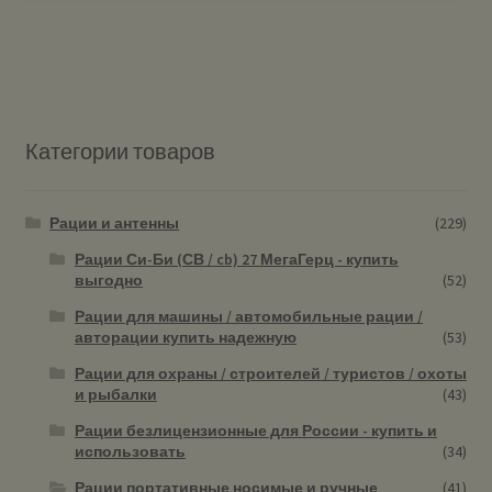
Категории товаров
Рации и антенны
(229)
Рации Си-Би (СВ / cb) 27 МегаГерц - купить
выгодно
(52)
Рации для машины / автомобильные рации /
авторации купить надежную
(53)
Рации для охраны / строителей / туристов / охоты
и рыбалки
(43)
Рации безлицензионные для России - купить и
использовать
(34)
Рации портативные носимые и ручные
(41)