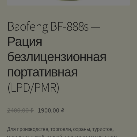
Baofeng BF-888s —
Рация
безлицензионная
портативная
(LPD/PMR)
2400.00
₽
1900.00
₽
Для производства, торговли, охраны, туристов,
городских служб, отелей, транспорта и сельского