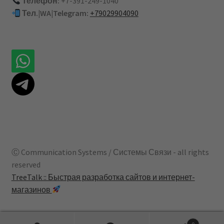
Телефон:
+7-391-249-1040
Тел.|WA|Telegram:
+79029904090
Ⓒ Communication Systems / Системы Связи - all rights
reserved
TreeTalk :: Быстрая разработка сайтов и интернет-
магазинов