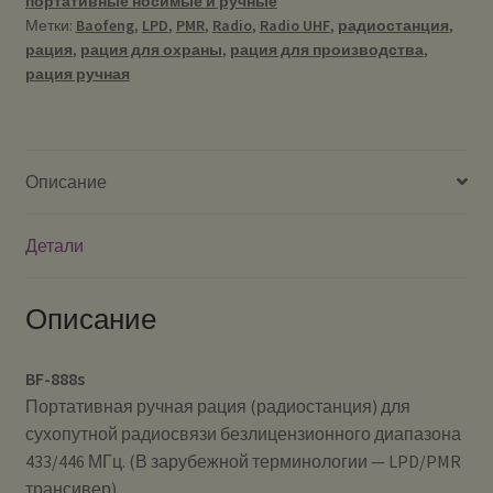
портативные носимые и ручные
(LPD/PMR)
Метки:
Baofeng
,
LPD
,
PMR
,
Radio
,
Radio UHF
,
радиостанция
,
рация
,
рация для охраны
,
рация для производства
,
рация ручная
Описание
Детали
Описание
BF-888s
Портативная ручная рация (радиостанция) для
сухопутной радиосвязи безлицензионного диапазона
433/446 МГц. (В зарубежной терминологии — LPD/PMR
трансивер)