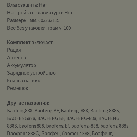
Влагозащита: Нет
Настройка с клавиатуры: Нет
Размеры, мм: 60x33x115
Вес без упаковки, грамм: 180
Комплект
включает:
Рация
Антенна
Аккумулятор
Зарядное устройство
Клипса на пояс
Ремешок
Другие названия:
Baofeng888, Baofeng BF, Baofeng-888, Baofeng 888S,
BAOFENG888, BAOFENG BF, BAOFENG-888, BAOFENG
888S, baofeng888, baofeng bf, baofeng-888, baofeng 888s
Ваофенг 888С, Баофен, баофенг 888, Боафенг,