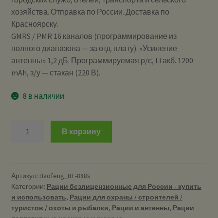
хозяйства. Отправка по России. Доставка по
Красноярску.
GMRS / PMR 16 каналов (программирование из
полного диапазона — за отд. плату). «Усиление
антенны» 1,2 дБ. Программируемая р/с, Li акб. 1200
mAh, з/у — стакан (220 В).
8 в наличии
Количество
В корзину
Baofeng
BF-
888s
-
Артикул:
Baofeng_BF-888s
Категории:
Рации безлицензионные для России - купить
Рация
и использовать
,
Рации для охраны / строителей /
безлицензионная
туристов / охоты и рыбалки
,
Рации и антенны
,
Рации
портативная