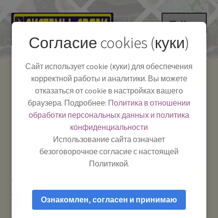
Перейти
Перейти
Меню
к
к
Согласие cookies (куки)
навигации
содержимому
НА ГЛАВНУЮ
Сайт использует cookie (куки) для обеспечения
корректной работы и аналитики. Вы можете
Развер
Каталог
отказаться от cookie в настройках вашего
вложе
Телефон:
+7-
браузера. Подробнее:
Политика в отношении
Системы Связи:
меню
Развер
Как пользоваться
391-249-1040
г. Красноярск, ул.
обработки персональных данных и политика
вложе
Весны, 2
-
конфиденциальности
меню
Тел.|WA|Telegram:
Полезная информация
Работаем:
Пн-Пт:
Использование сайта означает
+79029904090
10:00–18:00
безоговорочное согласие с настоящей
БЛОГ
Политикой.
Главная
Рации и антенны
Рации портативные
Развер
Мой аккаунт
носимые и ручные
Baofeng BF-888s — Рация
вложе
Ознакомлен, согласен и принимаю
безлицензионная портативная (LPD/PMR)
меню