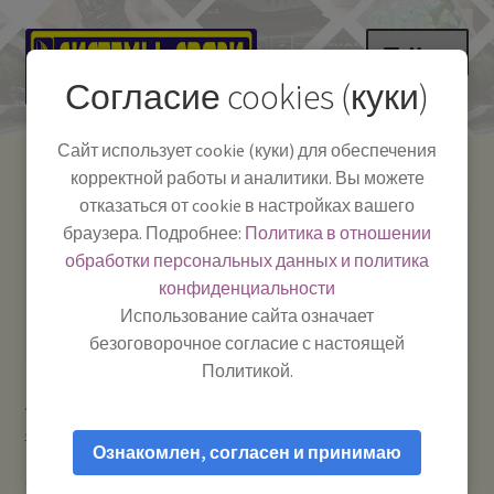
Перейти
Перейти
Меню
к
к
Согласие cookies (куки)
навигации
содержимому
НА ГЛАВНУЮ
Сайт использует cookie (куки) для обеспечения
корректной работы и аналитики. Вы можете
Развер
Каталог
отказаться от cookie в настройках вашего
вложе
Телефон:
+7-
браузера. Подробнее:
Политика в отношении
Системы Связи:
меню
Развер
Как пользоваться
391-249-1040
г. Красноярск, ул.
обработки персональных данных и политика
вложе
Весны, 2
-
конфиденциальности
меню
Тел.|WA|Telegram:
Полезная информация
Работаем:
Пн-Пт:
Использование сайта означает
+79029904090
10:00–18:00
безоговорочное согласие с настоящей
БЛОГ
Политикой.
Главная
Рации и антенны
Рации для охраны /
Развер
Мой аккаунт
строителей / туристов / охоты и рыбалки
Baofeng BF-888s —
вложе
Ознакомлен, согласен и принимаю
Рация безлицензионная портативная (LPD/PMR) —
меню
бюджетный комплект 2 шт