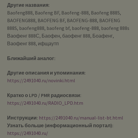
Другие названия:
Baofeng888, Baofeng BF, Baofeng-888, Baofeng 888S,
BAOFENG888, BAOFENG BF, BAOFENG-888, BAOFENG
888S, baofeng888, baofeng bf, baofeng-888, baofeng 888s
Ваофенг 888С, Баофен, баофенг 888, Боафенг,
Ваофенг 888, ифщаутп
Ближайший аналог:
Другие описания и упоминания:
https://2491040.ru/novinki.html
Кратко о LPD / PMR радиосвязи:
https://2491040.ru/RADIO_LPD.htm
Инструкции:
https://2491040.ru/manual-list-bt.html
Узнать больше (информационный портал):
https://2491040.ru/