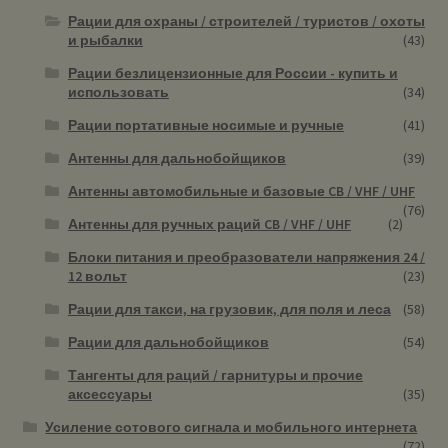
Рации для охраны / строителей / туристов / охоты
и рыбалки
(43)
Рации безлицензионные для России - купить и
использовать
(34)
Рации портативные носимые и ручные
(41)
Антенны для дальнобойщиков
(39)
Антенны автомобильные и базовые CB / VHF / UHF
(76)
Антенны для ручных раций CB / VHF / UHF
(2)
Блоки питания и преобразователи напряжения 24 /
12 вольт
(23)
Рации для такси, на грузовик, для поля и леса
(58)
Рации для дальнобойщиков
(54)
Тангенты для раций / гарнитуры и прочие
аксессуары
(35)
Усиление сотового сигнала и мобильного интернета
(72)