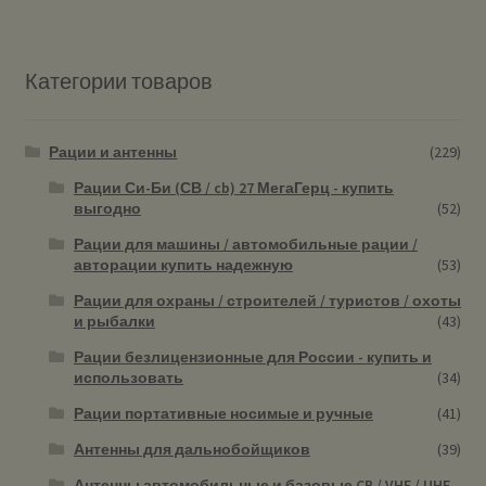
Категории товаров
Рации и антенны
(229)
Рации Си-Би (СВ / cb) 27 МегаГерц - купить
выгодно
(52)
Рации для машины / автомобильные рации /
авторации купить надежную
(53)
Рации для охраны / строителей / туристов / охоты
и рыбалки
(43)
Рации безлицензионные для России - купить и
использовать
(34)
Рации портативные носимые и ручные
(41)
Антенны для дальнобойщиков
(39)
Антенны автомобильные и базовые CB / VHF / UHF