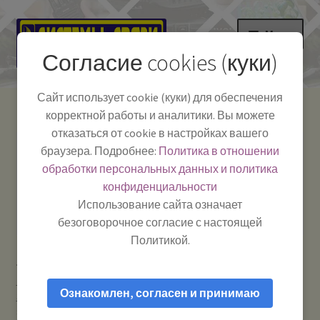
Перейти
Перейти
Меню
к
к
Согласие cookies (куки)
навигации
содержимому
НА ГЛАВНУЮ
Сайт использует cookie (куки) для обеспечения
корректной работы и аналитики. Вы можете
Развер
Каталог
отказаться от cookie в настройках вашего
вложе
Телефон:
+7-
браузера. Подробнее:
Политика в отношении
Системы Связи:
меню
Развер
Как пользоваться
391-249-1040
г. Красноярск, ул.
обработки персональных данных и политика
вложе
Весны, 2
-
конфиденциальности
меню
Тел.|WA|Telegram:
Полезная информация
Работаем:
Пн-Пт:
Использование сайта означает
+79029904090
10:00–18:00
безоговорочное согласие с настоящей
БЛОГ
Политикой.
Главная
Усиление сотового сигнала и мобильного
Развер
Мой аккаунт
интернета
Антенны для усиления сотового сигнала GSM /
вложе
Ознакомлен, согласен и принимаю
3G / 4G / Wi-Fi
Антенна панельная BAS-2337 Combi FLAT
меню
800/1800-2700