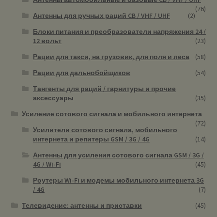
(76)
Антенны для ручных раций CB / VHF / UHF
(2)
Блоки питания и преобразователи напряжения 24 /
12 вольт
(23)
Рации для такси, на грузовик, для поля и леса
(58)
Рации для дальнобойщиков
(54)
Тангенты для раций / гарнитуры и прочие
аксессуары
(35)
Усиление сотового сигнала и мобильного интернета
(72)
Усилители сотового сигнала, мобильного
интернета и репитеры GSM / 3G / 4G
(14)
Антенны для усиления сотового сигнала GSM / 3G /
4G / Wi-Fi
(45)
Роутеры Wi-Fi и модемы мобильного интернета 3G
/ 4G
(7)
Телевидение: антенны и приставки
(45)