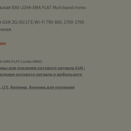
ьная BAS-2344-SMA FLAT Multiband mimo
GSM 2G/3G/LTE/Wi-Fi 790-860, 1700-2700
нная.
чии
4-SMA-FLAT-Combi-MIMO
нны для усиления сотового сигнала GSM /
иление сотового сигнала и мобильного
,
LTE
,
Антенна
,
Антенна для усиления