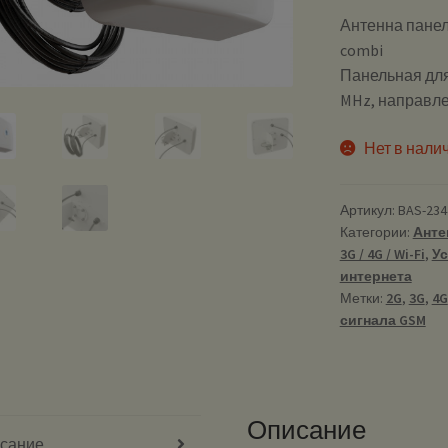
Антенна панел
combi
Панельная для 
MHz, направле
Нет в нали
Артикул:
BAS-234
Категории:
Анте
3G / 4G / Wi-Fi
,
Ус
интернета
Метки:
2G
,
3G
,
4G
сигнала GSM
Описание
сание