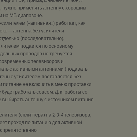
), нужно применять антенну с хорошим
 и на МВ диапазоне.
силителем («активная») работает, как
екс — антенна без усилителя
 отдельно (последовательно).
илителем подается по основному
дельных проводов не требуется.
современных телевизоров и
тать с активными антеннами (подавать
нтенн с усилителем поставляется без
ли питание не включить в меню приставки
е будет работать совсем. Для работы со
 выбирать антенну с источником питания
лителя (сплиттера) на 2-3-4 телевизора,
меет проход по питанию для активной
еспрепятственно.