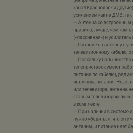
канал Красноярск и другие
усилением как на ДМВ, так
— Антенна со встроенным у
правило, лучше, чем компл
(«пассивная») и усилитель
— Питание на антенну с ус
телевизионному кабелю, от
— Поскольку большинство 
телеприставок умеют рабо
питание по кабелю), ряд а
источника питания. Но, ес
или телевизора, антенна н
старым телевизором лучше
в комплекте.
— При наличии в системе де
нужно убедиться, что он и
антенны, и питание идет б