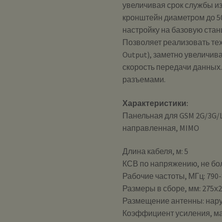
увеличивая срок службы из
кронштейн диаметром до 5
настройку на базовую стан
Позволяет реализовать техн
Output), заметно увеличив
скорость передачи данных
разъемами.
Характеристики:
Панельная для GSM 2G/3G/LT
направленная, MIMO
Длина кабеля, м: 5
КСВ по напряжению, не бол
Рабочие частоты, МГц: 790-
Размеры в сборе, мм: 275х
Размещение антенны: нар
Коэффициент усиления, макс