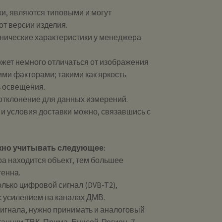
и, являются типовыми и могут
от версии изделия.
хнические характеристики у менеджера
ожет немного отличаться от изображения
ими факторами; такими как яркость
ь освещения.
 отклонение для данных измерений.
и и условия доставки можно, связавшись с
жно учитывать следующее:
ра находится объект, тем большее
тенна.
лько цифровой сигнал (DVB-T2),
с усилением на каналах ДМВ.
сигнала, нужно принимать и аналоговый
анции ТВК, Прима, Енисей-Регион, 7