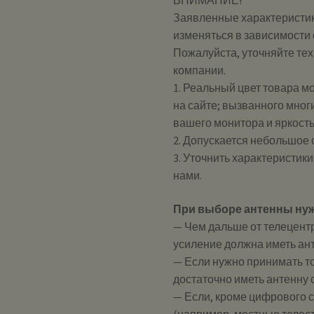
Заявленные характеристик
изменяться в зависимости 
Пожалуйста, уточняйте те
компании.
1. Реальный цвет товара м
на сайте; вызванного мног
вашего монитора и яркост
2. Допускается небольшое
3. Уточнить характеристик
нами.
При выборе антенны ну
— Чем дальше от телецент
усиление должна иметь ан
— Если нужно принимать то
достаточно иметь антенну 
— Если, кроме цифрового 
(например, местные телест