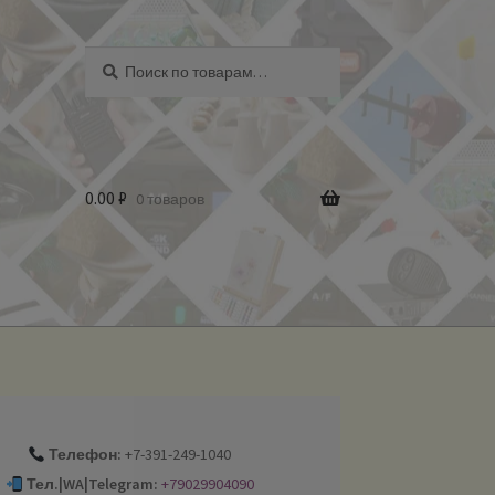
Искать:
Поиск
0.00
₽
0 товаров
Телефон:
+7-391-249-1040
Тел.|WA|Telegram:
+79029904090