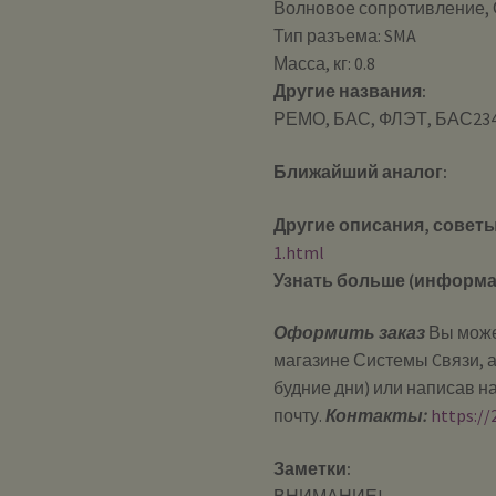
Волновое сопротивление, 
Тип разъема: SMA
Масса, кг: 0.8
Другие названия:
РЕМО, БАС, ФЛЭТ, БАС23
Ближайший аналог:
Другие описания, советы
1.html
Узнать больше (информа
Оформить заказ
Вы може
магазине Системы Cвязи, а
будние дни) или написав н
почту.
Контакты:
https://
Заметки:
ВНИМАНИЕ!