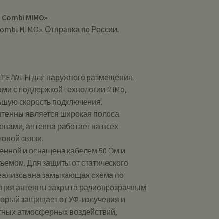
 Combi MIMO»
ombi MIMO». Отправка по России.
LTE/Wi-Fi для наружного размещения.
ами с поддержкой технологии MiMo,
ьшую скорость подключения.
нтенны является широкая полоса
ловами, антенна работает на всех
овой связи.
енной и оснащена кабелем 50 Ом и
ъемом. Для защиты от статического
реализована замыкающая схема по
укция антенны закрыта радиопрозрачным
торый защищает от УФ-излучения и
тных атмосферных воздействий,