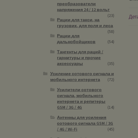
преобразователи
напряжения 24 / 12 вольт
(23)
Дет
Рации для такси, на
грузовик, для поля и леса
(58)
Рации для
дальнобойщиков
(54)
Тангенты для раций /
гарнитуры и прочие
аксессуары
(35)
Усиление сотового сигнала и
мобильного интернета
(72)
Усилители сотового
сигнала, мобильного
интернета и репитеры
GSM / 3G / 4G
(14)
Антенны для усиления
сотового сигнала GSM / 3G
/ 4G / Wi-Fi
(45)