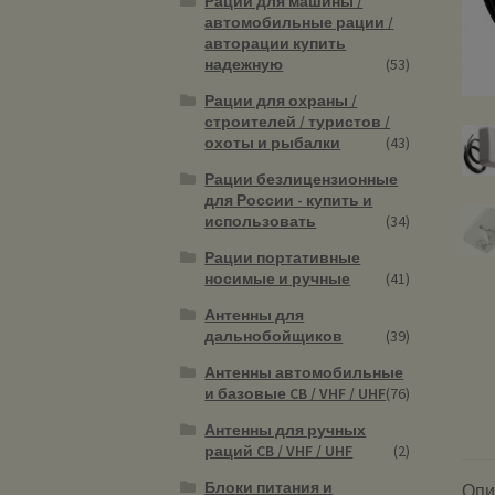
Рации для машины /
автомобильные рации /
авторации купить
надежную
(53)
Рации для охраны /
строителей / туристов /
охоты и рыбалки
(43)
Рации безлицензионные
для России - купить и
использовать
(34)
Рации портативные
носимые и ручные
(41)
Антенны для
дальнобойщиков
(39)
Антенны автомобильные
и базовые CB / VHF / UHF
(76)
Антенны для ручных
раций CB / VHF / UHF
(2)
Блоки питания и
Опи