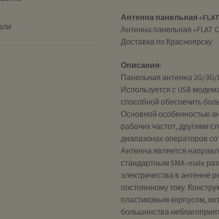
Антенна панельная «FLAT
али
Антенна панельная «FLAT C
Доставка по Красноярску.
Описания:
Панельная антенна 2G/3G/
Используется с USB модем
способной обеспечить бол
Основной особенностью а
рабочих частот, другими с
диапазонах операторов сот
Антенна является направл
стандартным SMA-male раз
электричества в антенне 
постоянному току. Констр
пластиковым корпусом, ко
большинства неблагоприя