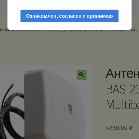
Ознакомлен, согласен и принимаю
бильного интернета
Антенны для усиления сотового сигнала GSM / 3G
Антен
BAS-2
Multi
4250.00
₽