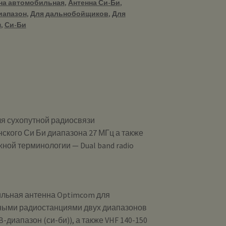
на автомобильная
,
Антенна Си-Би
,
иапазон
,
Для дальнобойщиков
,
Для
м
,
Си-Би
я сухопутной радиосвязи
ского Си Би диапазона 27 МГц а также
жной терминологии — Dual band radio
ильная антенна Optimcom для
ными радиостанциями двух диапазонов
CB-диапазон (си-би)), а также VHF 140-150