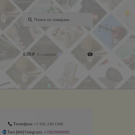
Искать:
Поиск
0.00
₽
0 товаров
Телефон:
+7-391-249-1040
Тел.|WA|Telegram:
+79029904090