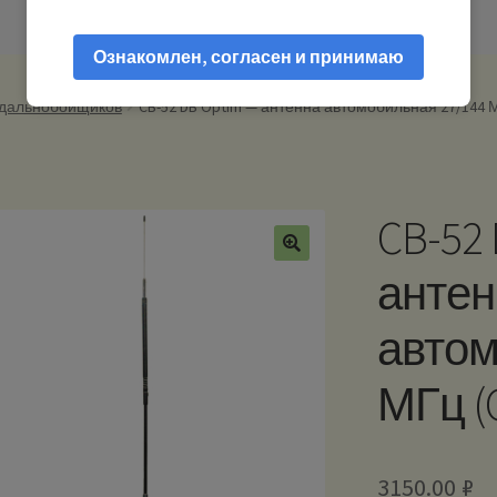
Ознакомлен, согласен и принимаю
 дальнобойщиков
CB-52 DB Optim — антенна автомобильная 27/144 М
CB-52
антен
автом
МГц (
3150.00
₽