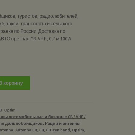
щиков, туристов, радиолюбителей,
б, такси, транспорта и сельского
равка по России. Доставка по
ВТО врезная CB-VHF , 0,7 м 100W
и
В корзину
DB_Optim
нны автомобильные и базовые CB / VHF /
ля дальнобойщиков
,
Рации и антенны
ntenna
,
Antenna CB
,
CB
,
Citizen band
,
Optim
,
я