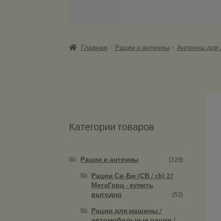
Главная
Рации и антенны
Антенны для
Категории товаров
Рации и антенны
(229)
Рации Си-Би (СВ / cb) 27
МегаГерц - купить
выгодно
(52)
Рации для машины /
автомобильные рации /