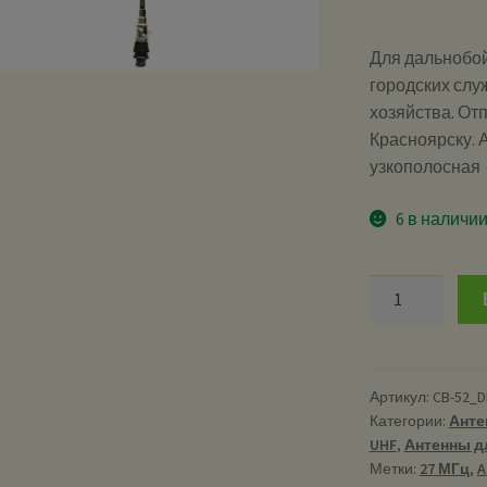
Для дальнобой
городских служ
хозяйства. Отп
Красноярску. А
узкополосная
6 в наличи
Количество
CB-
52
DB
Optim
Артикул:
CB-52_
Категории:
Анте
-
UHF
,
Антенны д
антенна
Метки:
27 МГц
,
A
автомобильна