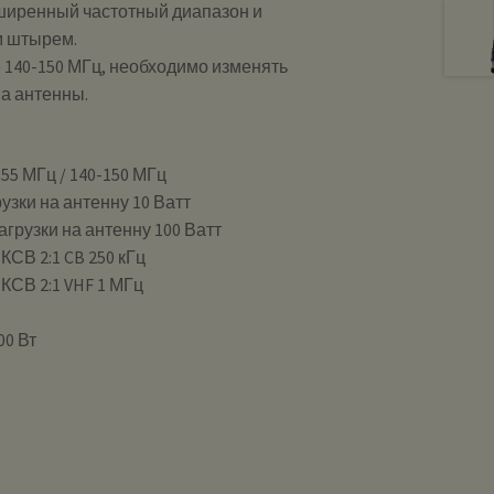
сширенный частотный диапазон и
м штырем.
 140-150 МГц, необходимо изменять
а антенны.
855 МГц / 140-150 МГц
зки на антенну 10 Ватт
грузки на антенну 100 Ватт
СВ 2:1 CB 250 кГц
КСВ 2:1 VHF 1 МГц
0 Вт