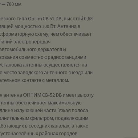
 — 700 мм.
зного типа Optim CB 52 DB, высотой 0,68
дящей мощностью 100 Вт. Антенна в
сформаторную схему, чем обеспечивает
линий электропередач.
 автомобильного держателя и
зования совместно с радиостанциями
 Установка антенны осуществляется на
е место заводского антенного гнезда или
ательном контакте с металлом.
я антенна ОПТИМ CB-52 DB имеет высоту
 антенны обеспечивает максимальную
длине излучающей части. Узкая полоса
полнительным фильтром, подавляющим
ботающих в сеседних каналах, а также
густонаселённых районах городов.