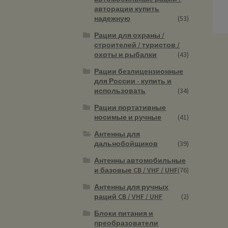
авторации купить
надежную
(53)
Рации для охраны /
строителей / туристов /
охоты и рыбалки
(43)
Рации безлицензионные
для России - купить и
использовать
(34)
Рации портативные
носимые и ручные
(41)
Антенны для
дальнобойщиков
(39)
Антенны автомобильные
и базовые CB / VHF / UHF
(76)
Антенны для ручных
раций CB / VHF / UHF
(2)
Блоки питания и
преобразователи