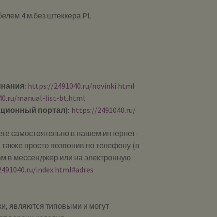
елем 4 м.без штеккера PL
инания:
https://2491040.ru/novinki.html
40.ru/manual-list-bt.html
ционный портал):
https://2491040.ru/
те самостоятельно в нашем интернет-
 также просто позвонив по телефону (в
ам в мессенджер или на электронную
2491040.ru/index.html#adres
и, являются типовыми и могут