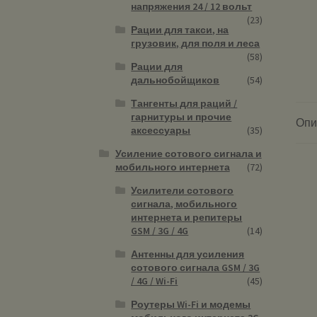
напряжения 24 / 12 вольт
(23)
Рации для такси, на
грузовик, для поля и леса
(58)
Рации для
дальнобойщиков
(54)
Тангенты для раций /
гарнитуры и прочие
Опи
аксессуары
(35)
Усиление сотового сигнала и
мобильного интернета
(72)
Усилители сотового
сигнала, мобильного
интернета и репитеры
GSM / 3G / 4G
(14)
Антенны для усиления
сотового сигнала GSM / 3G
/ 4G / Wi-Fi
(45)
Роутеры Wi-Fi и модемы