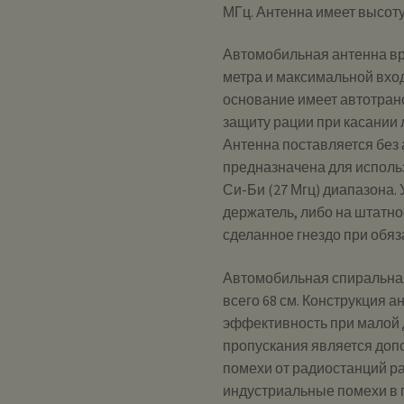
МГц. Антенна имеет высоту
Автомобильная антенна вре
метра и максимальной вхо
основание имеет автотран
защиту рации при касании 
Антенна поставляется без
предназначена для исполь
Си-Би (27 Мгц) диапазона.
держатель, либо на штатно
сделанное гнездо при обяз
Автомобильная спиральна
всего 68 см. Конструкция
эффективность при малой 
пропускания является до
помехи от радиостанций ра
индустриальные помехи в 