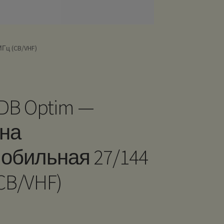
Гц (CB/VHF)
 DB Optim —
на
обильная 27/144
CB/VHF)