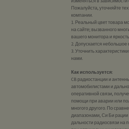
изменяться в зависимости 
Пожалуйста, уточняйте те
компании.
1. Реальный цвет товара м
на сайте; вызванного мног
вашего монитора и яркост
2. Допускается небольшое
3. Уточнить характеристик
нами.
Как используется:
CB радиостанции и антенн
автомобилистами и дально
оперативной связи, получ
помощи при аварии или по
многого другого. По сравн
диапазонами, Си Би рации
дальности радиосвязи на 