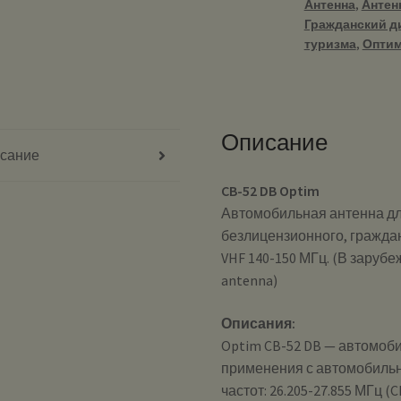
Антенна
,
Антен
27/144
Гражданский д
МГц
туризма
,
Опти
(CB/VHF)
Описание
сание
CB-52 DB Optim
Автомобильная антенна дл
безлицензионного, граждан
VHF 140-150 МГц. (В зарубе
antenna)
Описания:
Optim CB-52 DB — автомоб
применения с автомобиль
частот: 26.205-27.855 МГц (