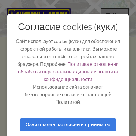
Перейти
Перейти
Меню
к
к
Согласие cookies (куки)
навигации
содержимому
НА ГЛАВНУЮ
Сайт использует cookie (куки) для обеспечения
корректной работы и аналитики. Вы можете
Развер
Каталог
отказаться от cookie в настройках вашего
вложе
Телефон:
+7-
браузера. Подробнее:
Политика в отношении
Системы Связи:
меню
Развер
Как пользоваться
391-249-1040
г. Красноярск, ул.
обработки персональных данных и политика
вложе
Весны, 2
-
конфиденциальности
меню
Тел.|WA|Telegram:
Полезная информация
Работаем:
Пн-Пт:
Использование сайта означает
+79029904090
10:00–18:00
безоговорочное согласие с настоящей
БЛОГ
Политикой.
Главная
Телевидение: антенны и приставки
Развер
Мой аккаунт
Усилители телесигнала / приставки и другие аксессуары
вложе
Ознакомлен, согласен и принимаю
Приставка Байкал-987 (BAIKAL HD 987) совместим с форматом
меню
DVB-T2 приемник / ресивер / тюнер