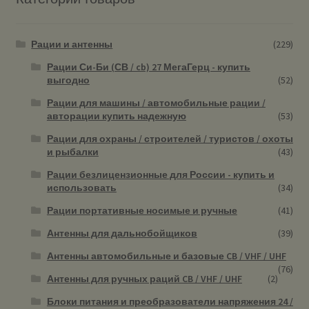
Рации и антенны
(229)
Рации Си-Би (СВ / cb) 27 МегаГерц - купить
выгодно
(52)
Рации для машины / автомобильные рации /
авторации купить надежную
(53)
Рации для охраны / строителей / туристов / охоты
и рыбалки
(43)
Рации безлицензионные для России - купить и
использовать
(34)
Рации портативные носимые и ручные
(41)
Антенны для дальнобойщиков
(39)
Антенны автомобильные и базовые CB / VHF / UHF
(76)
Антенны для ручных раций CB / VHF / UHF
(2)
Блоки питания и преобразователи напряжения 24 /