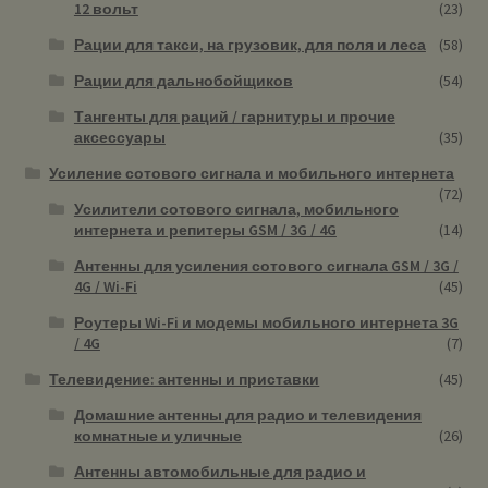
12 вольт
(23)
Рации для такси, на грузовик, для поля и леса
(58)
Рации для дальнобойщиков
(54)
Тангенты для раций / гарнитуры и прочие
аксессуары
(35)
Усиление сотового сигнала и мобильного интернета
(72)
Усилители сотового сигнала, мобильного
интернета и репитеры GSM / 3G / 4G
(14)
Антенны для усиления сотового сигнала GSM / 3G /
4G / Wi-Fi
(45)
Роутеры Wi-Fi и модемы мобильного интернета 3G
/ 4G
(7)
Телевидение: антенны и приставки
(45)
Домашние антенны для радио и телевидения
комнатные и уличные
(26)
Антенны автомобильные для радио и