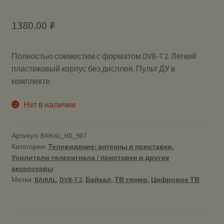
1380.00
₽
Полностью совместим с форматом DVB-T2. Легкий
пластиковый корпус без дисплея. Пульт ДУ в
комплекте.
Нет в наличии
Артикул:
BAIKAL_HD_987
Категории:
Телевидение: антенны и приставки
,
Усилители телесигнала / приставки и другие
аксессуары
Метки:
BAIKAL
,
DVB-T2
,
Байкал
,
ТВ тюнер
,
Цифровое ТВ