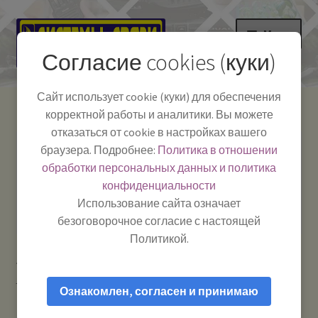
Перейти
Перейти
Меню
к
к
Согласие cookies (куки)
навигации
содержимому
НА ГЛАВНУЮ
Сайт использует cookie (куки) для обеспечения
корректной работы и аналитики. Вы можете
Развер
Каталог
отказаться от cookie в настройках вашего
вложе
Телефон:
+7-
браузера. Подробнее:
Политика в отношении
Системы Связи:
меню
Развер
Как пользоваться
391-249-1040
г. Красноярск, ул.
обработки персональных данных и политика
вложе
Весны, 2
-
конфиденциальности
меню
Тел.|WA|Telegram:
Полезная информация
Работаем:
Пн-Пт:
Использование сайта означает
+79029904090
10:00–18:00
безоговорочное согласие с настоящей
БЛОГ
Политикой.
Главная
Рации и антенны
Тангенты для раций /
Развер
Мой аккаунт
гарнитуры и прочие аксессуары
Тангента OPTIM-PILGRIM
вложе
Ознакомлен, согласен и принимаю
меню