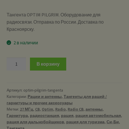
Тангента OPTIM PILGRIM. Оборудование для
радиосвязи. Отправка по России. Доставка по
Красноярску.
2 в наличии
Количество
В корзину
Тангента
OPTIM-
PILGRIM
Артикул:
optim-pilgrim-tangenta
Категории:
Рации и антенны
,
Тангенты для раций /
гарнитуры и прочие аксессуары
Метки:
27 МГц
,
CB
,
Optim
,
Radio
,
Radio CB
,
антенны
,
Гарнитура
,
радиостанция
,
рация
,
рация автомобильная
,
рация для дальнобойщиков
,
рация для туризма
,
Си-Би
,
Тангента