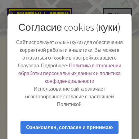
Перейти
Перейти
Меню
к
к
Согласие cookies (куки)
навигации
содержимому
НА ГЛАВНУЮ
Сайт использует cookie (куки) для обеспечения
корректной работы и аналитики. Вы можете
Развер
Каталог
отказаться от cookie в настройках вашего
вложе
Телефон:
+7-
браузера. Подробнее:
Политика в отношении
Системы Связи:
меню
Развер
Как пользоваться
391-249-1040
г. Красноярск, ул.
обработки персональных данных и политика
вложе
Весны, 2
-
конфиденциальности
меню
Тел.|WA|Telegram:
Полезная информация
Работаем:
Пн-Пт:
Использование сайта означает
+79029904090
10:00–18:00
безоговорочное согласие с настоящей
БЛОГ
Политикой.
Главная
Рации и антенны
Тангенты для раций /
Развер
Мой аккаунт
гарнитуры и прочие аксессуары
Тангента OPTIM-600
вложе
Ознакомлен, согласен и принимаю
меню