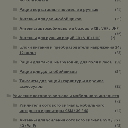
Рации портативные носимые и ручные
(41)
Антенны для дальнобойщиков
(39)
Антенны автомобильные и базовые CB / VHF / UHF
(76)
Антенны для ручных раций CB / VHF / UHF
(2)
Блоки питания и преобразователи напряжения 24 /
12 вольт
(23)
Рации для такси, на грузовик, для поля и леса
(58)
Рации для дальнобойщиков
(54)
Тангенты для раций / гарнитуры и прочие
аксессуары
(35)
Усиление сотового сигнала и мобильного интернета
(72)
Усилители сотового сигнала, мобильного
интернета и репитеры GSM / 3G / 4G
(14)
Антенны для усиления сотового сигнала GSM / 3G /
4G / Wi-Fi
(45)