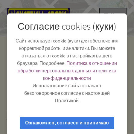
Перейти
Перейти
Меню
к
к
Согласие cookies (куки)
навигации
содержимому
НА ГЛАВНУЮ
Сайт использует cookie (куки) для обеспечения
корректной работы и аналитики. Вы можете
Развер
Каталог
отказаться от cookie в настройках вашего
вложе
Телефон:
+7-
браузера. Подробнее:
Политика в отношении
Системы Связи:
меню
Развер
Как пользоваться
391-249-1040
г. Красноярск, ул.
обработки персональных данных и политика
вложе
Весны, 2
-
конфиденциальности
меню
Тел.|WA|Telegram:
Полезная информация
Работаем:
Пн-Пт:
Использование сайта означает
+79029904090
10:00–18:00
безоговорочное согласие с настоящей
БЛОГ
Политикой.
Главная
Аксессуары для автомобиля
Автомобильные
Развер
Мой аккаунт
кронштейны для антенн и держатели для гаджетов
ABN-
вложе
Ознакомлен, согласен и принимаю
Strong Optim — Крепление (основание) для врезных антенн
меню