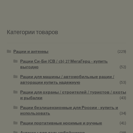
Категории товаров
Рации и антенны
(229)
Рации Си-Би (СВ / cb) 27 МегаГерц - купить
выгодно
(52)
Рации для машины / автомобильные рации /
авторации купить надежную
(53)
Рации для охраны / строителей / туристов / охоты
и рыбалки
(43)
Рации безлицензионные для России - купить и
использовать
(34)
Рации портативные носимые и ручные
(41)
Антенны для дальнобойщиков
(39)