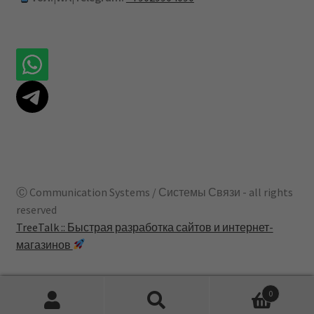
Ⓒ Communication Systems / Системы Связи - all rights
reserved
TreeTalk :: Быстрая разработка сайтов и интернет-
магазинов
0
Искать:
Поиск