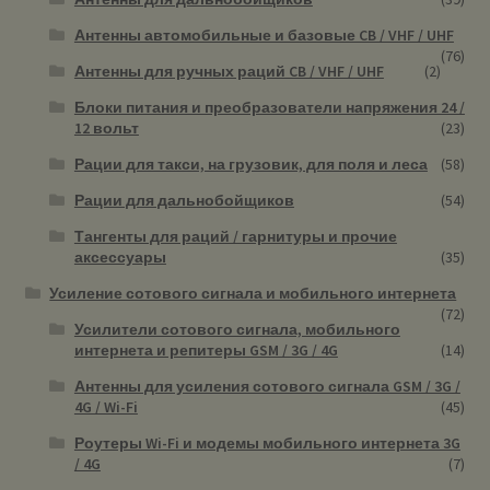
Антенны автомобильные и базовые CB / VHF / UHF
(76)
Антенны для ручных раций CB / VHF / UHF
(2)
Блоки питания и преобразователи напряжения 24 /
12 вольт
(23)
Рации для такси, на грузовик, для поля и леса
(58)
Рации для дальнобойщиков
(54)
Тангенты для раций / гарнитуры и прочие
аксессуары
(35)
Усиление сотового сигнала и мобильного интернета
(72)
Усилители сотового сигнала, мобильного
интернета и репитеры GSM / 3G / 4G
(14)
Антенны для усиления сотового сигнала GSM / 3G /
4G / Wi-Fi
(45)
Роутеры Wi-Fi и модемы мобильного интернета 3G
/ 4G
(7)