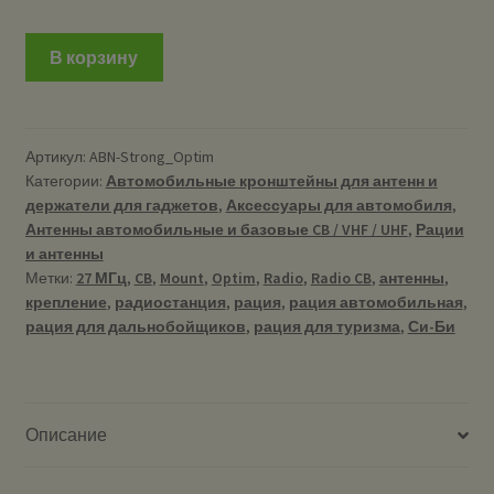
В корзину
Артикул:
ABN-Strong_Optim
Категории:
Автомобильные кронштейны для антенн и
держатели для гаджетов
,
Аксессуары для автомобиля
,
Антенны автомобильные и базовые CB / VHF / UHF
,
Рации
и антенны
Метки:
27 МГц
,
CB
,
Mount
,
Optim
,
Radio
,
Radio CB
,
антенны
,
крепление
,
радиостанция
,
рация
,
рация автомобильная
,
рация для дальнобойщиков
,
рация для туризма
,
Си-Би
Описание