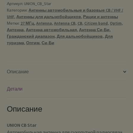
Артикул:
UNION_CB_Star
Категории:
Антенны автомобильные и базовые CB / VHF /
UHF
,
Антенны для дальнобойщиков
,
Рации и антенны
Метки:
27 МГц
,
Antenna
,
Antenna CB
,
CB
,
Citizen band
,
Optim
,
Антенна
,
Антенна автомобильная
,
Антенна Си-Би
,
Гражданский диапазон
,
Для дальнобойщиков
,
Для
туризма
,
Оптим
,
Си-Би
Описание
Детали
Описание
UNION CB Star
Автомобильная антенна для сухопутной радиосвязи