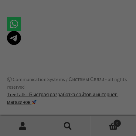
Ⓒ Communication Systems / Системы Связи - all rights
reserved
TreeTalk :: Быстрая разработка сайтов и интернет-
магазинов
0
Искать:
Поиск