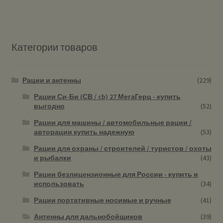
Категории товаров
Рации и антенны
(229)
Рации Си-Би (СВ / cb) 27 МегаГерц - купить
выгодно
(52)
Рации для машины / автомобильные рации /
авторации купить надежную
(53)
Рации для охраны / строителей / туристов / охоты
и рыбалки
(43)
Рации безлицензионные для России - купить и
использовать
(34)
Рации портативные носимые и ручные
(41)
Антенны для дальнобойщиков
(39)