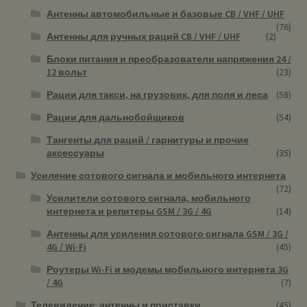
Антенны автомобильные и базовые CB / VHF / UHF
(76)
Антенны для ручных раций CB / VHF / UHF
(2)
Блоки питания и преобразователи напряжения 24 /
12 вольт
(23)
Рации для такси, на грузовик, для поля и леса
(58)
Рации для дальнобойщиков
(54)
Тангенты для раций / гарнитуры и прочие
аксессуары
(35)
Усиление сотового сигнала и мобильного интернета
(72)
Усилители сотового сигнала, мобильного
интернета и репитеры GSM / 3G / 4G
(14)
Антенны для усиления сотового сигнала GSM / 3G /
4G / Wi-Fi
(45)
Роутеры Wi-Fi и модемы мобильного интернета 3G
/ 4G
(7)
Телевидение: антенны и приставки
(45)