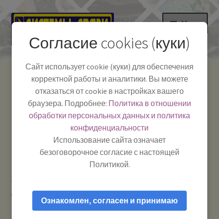
Перейти
Перейти
Меню
к
к
Согласие cookies (куки)
навигации
содержимому
НА ГЛАВНУЮ
Сайт использует cookie (куки) для обеспечения
корректной работы и аналитики. Вы можете
Развер
Каталог
отказаться от cookie в настройках вашего
вложе
Телефон:
+7-
браузера. Подробнее:
Политика в отношении
Системы Связи:
меню
Развер
Как пользоваться
391-249-1040
г. Красноярск, ул.
обработки персональных данных и политика
вложе
Весны, 2
-
конфиденциальности
меню
Тел.|WA|Telegram:
Полезная информация
Работаем:
Пн-Пт:
Использование сайта означает
+79029904090
10:00–18:00
безоговорочное согласие с настоящей
БЛОГ
Политикой.
Главная
Рации и антенны
Антенны для
Развер
Мой аккаунт
дальнобойщиков
UNION CB Star — антенна автомобильная
вложе
Ознакомлен, согласен и принимаю
27 МГц (CB)
меню