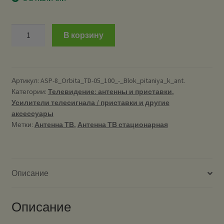
Количество
В корзину
ASP-
8
Орбита
TD-
Артикул:
ASP-8_Orbita_TD-05_100_-_Blok_pitaniya_k_ant.
Категории:
Телевидение: антенны и приставки
,
05/100
Усилители телесигнала / приставки и другие
-
аксессуары
Блок
Метки:
Антенна ТВ
,
Антенна ТВ стационарная
питания
к
ант.
-
Описание
Блок
питания
Описание
для
телеантенн.