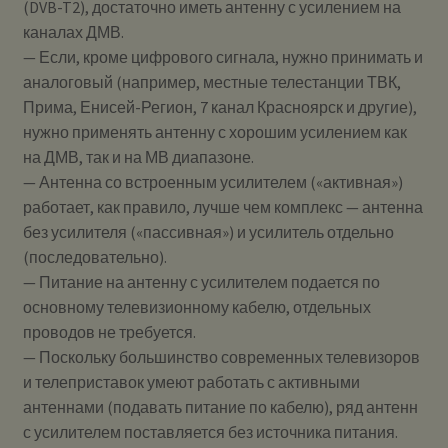
(DVB-T2), достаточно иметь антенну с усилением на
каналах ДМВ.
— Если, кроме цифрового сигнала, нужно принимать и
аналоговый (например, местные телестанции ТВК,
Прима, Енисей-Регион, 7 канал Красноярск и другие),
нужно применять антенну с хорошим усилением как
на ДМВ, так и на МВ диапазоне.
— Антенна со встроенным усилителем («активная»)
работает, как правило, лучше чем комплекс — антенна
без усилителя («пассивная») и усилитель отдельно
(последовательно).
— Питание на антенну с усилителем подается по
основному телевизионному кабелю, отдельных
проводов не требуется.
— Поскольку большинство современных телевизоров
и телеприставок умеют работать с активными
антеннами (подавать питание по кабелю), ряд антенн
с усилителем поставляется без источника питания.