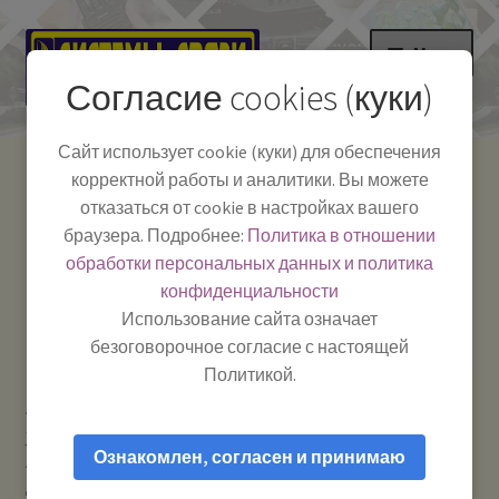
Перейти
Перейти
Меню
к
к
Согласие cookies (куки)
навигации
содержимому
НА ГЛАВНУЮ
Сайт использует cookie (куки) для обеспечения
корректной работы и аналитики. Вы можете
Развер
Каталог
отказаться от cookie в настройках вашего
вложе
Телефон:
+7-
браузера. Подробнее:
Политика в отношении
Системы Связи:
меню
Развер
Как пользоваться
391-249-1040
г. Красноярск, ул.
обработки персональных данных и политика
вложе
Весны, 2
-
конфиденциальности
меню
Тел.|WA|Telegram:
Полезная информация
Работаем:
Пн-Пт:
Использование сайта означает
+79029904090
10:00–18:00
безоговорочное согласие с настоящей
БЛОГ
Политикой.
Главная
Телевидение: антенны и приставки
Развер
Мой аккаунт
Усилители телесигнала / приставки и другие аксессуары
вложе
Ознакомлен, согласен и принимаю
ASP-8 Орбита TD-05/100 — Блок питания к ант. — Блок питания
меню
для телеантенн.