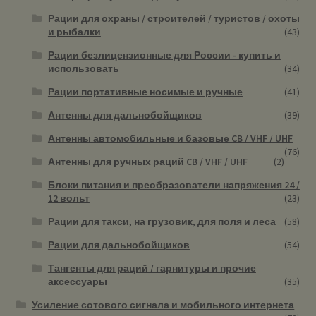
Рации для охраны / строителей / туристов / охоты
и рыбалки
(43)
Рации безлицензионные для России - купить и
использовать
(34)
Рации портативные носимые и ручные
(41)
Антенны для дальнобойщиков
(39)
Антенны автомобильные и базовые CB / VHF / UHF
(76)
Антенны для ручных раций CB / VHF / UHF
(2)
Блоки питания и преобразователи напряжения 24 /
12 вольт
(23)
Рации для такси, на грузовик, для поля и леса
(58)
Рации для дальнобойщиков
(54)
Тангенты для раций / гарнитуры и прочие
аксессуары
(35)
Усиление сотового сигнала и мобильного интернета