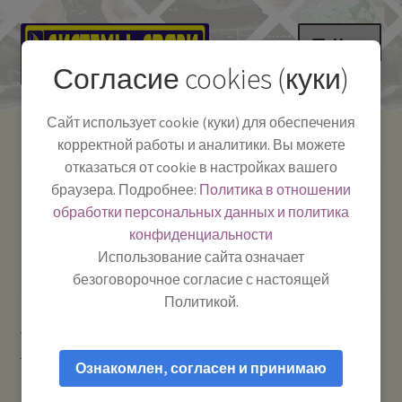
Перейти
Перейти
Меню
к
к
Согласие cookies (куки)
навигации
содержимому
НА ГЛАВНУЮ
Сайт использует cookie (куки) для обеспечения
корректной работы и аналитики. Вы можете
Развер
Каталог
отказаться от cookie в настройках вашего
вложе
Телефон:
+7-
браузера. Подробнее:
Политика в отношении
Системы Связи:
меню
Развер
Как пользоваться
391-249-1040
г. Красноярск, ул.
обработки персональных данных и политика
вложе
Весны, 2
-
конфиденциальности
меню
Тел.|WA|Telegram:
Полезная информация
Работаем:
Пн-Пт:
Использование сайта означает
+79029904090
10:00–18:00
безоговорочное согласие с настоящей
БЛОГ
Политикой.
Главная
Аксессуары для автомобиля
Автомобильные
Развер
Мой аккаунт
кронштейны для антенн и держатели для гаджетов
GRONDA-
вложе
Ознакомлен, согласен и принимаю
27 ALAN — Крепление (основание) для врезных антенн
меню