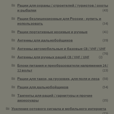
Рации для охраны / строителей / туристов / охоты
и рыбалки
(43)
Рации безлицензионные для России - купить и
использовать
(34)
Рации портативные носимые и ручные
(41)
Антенны для дальнобойщиков
(39)
Антенны автомобильные и базовые CB / VHF / UHF
(76)
Антенны для ручных раций CB / VHF / UHF
(2)
Блоки питания и преобразователи напряжения 24 /
12 вольт
(23)
Рации для такси, на грузовик, для поля и леса
(58)
Рации для дальнобойщиков
(54)
Тангенты для раций / гарнитуры и прочие
аксессуары
(35)
Усиление сотового сигнала и мобильного интернета
(72)