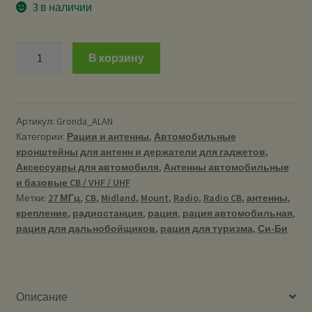
3 в наличии
Количество
В корзину
GRONDA-
27
ALAN
—
Артикул:
Gronda_ALAN
Категории:
Рации и антенны
,
Автомобильные
Крепление
кронштейны для антенн и держатели для гаджетов
,
(основание)
Аксессуары для автомобиля
,
Антенны автомобильные
для
и базовые CB / VHF / UHF
врезных
Метки:
27 МГц
,
CB
,
Midland
,
Mount
,
Radio
,
Radio CB
,
антенны
,
антенн
крепление
,
радиостанция
,
рация
,
рация автомобильная
,
рация для дальнобойщиков
,
рация для туризма
,
Си-Би
Описание