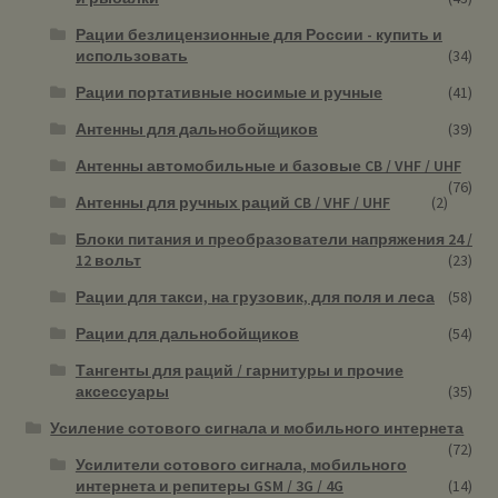
Рации безлицензионные для России - купить и
использовать
(34)
Рации портативные носимые и ручные
(41)
Антенны для дальнобойщиков
(39)
Антенны автомобильные и базовые CB / VHF / UHF
(76)
Антенны для ручных раций CB / VHF / UHF
(2)
Блоки питания и преобразователи напряжения 24 /
12 вольт
(23)
Рации для такси, на грузовик, для поля и леса
(58)
Рации для дальнобойщиков
(54)
Тангенты для раций / гарнитуры и прочие
аксессуары
(35)
Усиление сотового сигнала и мобильного интернета
(72)
Усилители сотового сигнала, мобильного
интернета и репитеры GSM / 3G / 4G
(14)