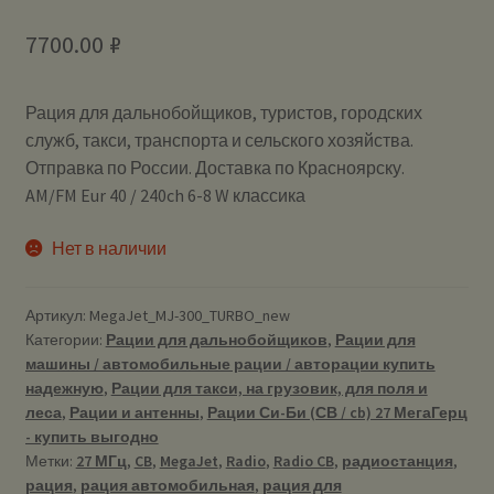
7700.00
₽
Рация для дальнобойщиков, туристов, городских
служб, такси, транспорта и сельского хозяйства.
Отправка по России. Доставка по Красноярску.
AM/FM Eur 40 / 240ch 6-8 W классика
Нет в наличии
Артикул:
MegaJet_MJ-300_TURBO_new
Категории:
Рации для дальнобойщиков
,
Рации для
машины / автомобильные рации / авторации купить
надежную
,
Рации для такси, на грузовик, для поля и
леса
,
Рации и антенны
,
Рации Си-Би (СВ / cb) 27 МегаГерц
- купить выгодно
Метки:
27 МГц
,
CB
,
MegaJet
,
Radio
,
Radio CB
,
радиостанция
,
рация
,
рация автомобильная
,
рация для