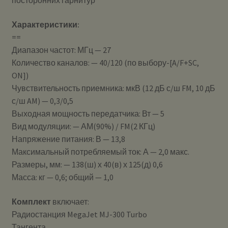
посторонних гарнитур
Характеристики:
==
Диапазон частот: МГц — 27
Количество каналов: — 40/120 (по выбору-[A/F+SC,
ON])
Чувствительность приемника: мкВ (12 дБ с/ш FM, 10 дБ
с/ш AM) — 0,3/0,5
Выходная мощность передатчика: Вт — 5
Вид модуляции: — АМ(90%) / FM(2 КГц)
Напряжение питания: В — 13,8
Максимальный потребляемый ток: А — 2,0 макс.
Размеры, мм: — 138(ш) х 40(в) х 125(д) 0,6
Масса: кг — 0,6; общий — 1,0
Комплект
включает:
Радиостанция MegaJet MJ-300 Turbo
Тангента