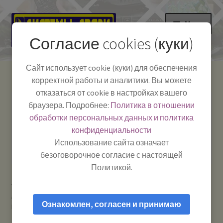
Перейти
Перейти
Меню
к
к
Согласие cookies (куки)
навигации
содержимому
НА ГЛАВНУЮ
Сайт использует cookie (куки) для обеспечения
корректной работы и аналитики. Вы можете
Развер
Каталог
отказаться от cookie в настройках вашего
вложе
Телефон:
+7-
браузера. Подробнее:
Политика в отношении
Системы Связи:
меню
Развер
Как пользоваться
391-249-1040
г. Красноярск, ул.
обработки персональных данных и политика
вложе
Весны, 2
-
конфиденциальности
меню
Тел.|WA|Telegram:
Полезная информация
Работаем:
Пн-Пт:
Использование сайта означает
+79029904090
10:00–18:00
безоговорочное согласие с настоящей
БЛОГ
Политикой.
Главная
Рации и антенны
Рации для машины /
Развер
Мой аккаунт
автомобильные рации / авторации купить надежную
вложе
Ознакомлен, согласен и принимаю
MegaJet MJ-300 TURBO new — Рация Си-Би (CB) 27 МГц
меню