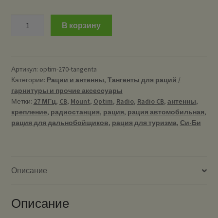
Количество
В корзину
Тангента
для
рации
OPTIM-
Артикул:
optim-270-tangenta
Категории:
Рации и антенны
,
Тангенты для раций /
270
гарнитуры и прочие аксессуары
выпуска
Метки:
27 МГц
,
CB
,
Mount
,
Optim
,
Radio
,
Radio CB
,
антенны
,
до
крепление
,
радиостанция
,
рация
,
рация автомобильная
,
2021
рация для дальнобойщиков
,
рация для туризма
,
Си-Би
года
(с
красным
дисплеем)
Описание
Описание