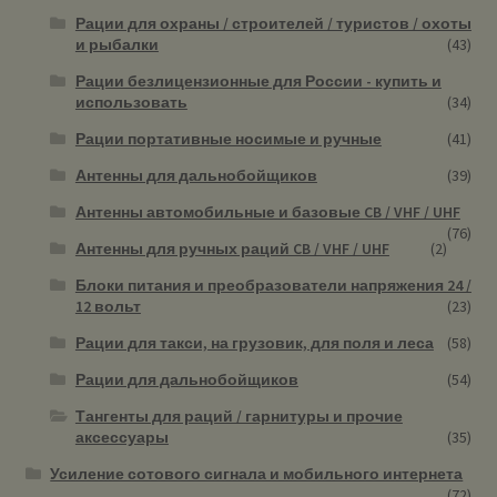
Рации для охраны / строителей / туристов / охоты
и рыбалки
(43)
Рации безлицензионные для России - купить и
использовать
(34)
Рации портативные носимые и ручные
(41)
Антенны для дальнобойщиков
(39)
Антенны автомобильные и базовые CB / VHF / UHF
(76)
Антенны для ручных раций CB / VHF / UHF
(2)
Блоки питания и преобразователи напряжения 24 /
12 вольт
(23)
Рации для такси, на грузовик, для поля и леса
(58)
Рации для дальнобойщиков
(54)
Тангенты для раций / гарнитуры и прочие
аксессуары
(35)
Усиление сотового сигнала и мобильного интернета
(72)