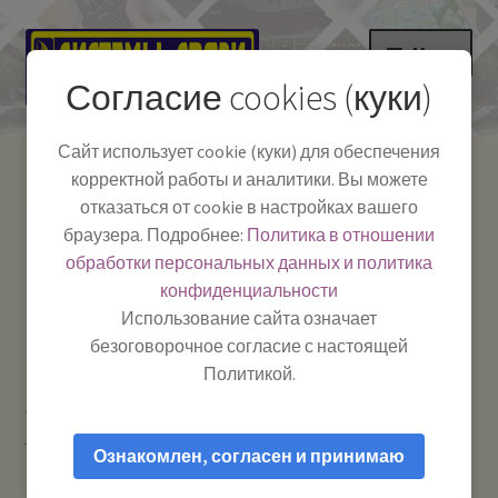
Перейти
Перейти
Меню
к
к
Согласие cookies (куки)
навигации
содержимому
НА ГЛАВНУЮ
Сайт использует cookie (куки) для обеспечения
корректной работы и аналитики. Вы можете
Развер
Каталог
отказаться от cookie в настройках вашего
вложе
Телефон:
+7-
браузера. Подробнее:
Политика в отношении
Системы Связи:
меню
Развер
Как пользоваться
391-249-1040
г. Красноярск, ул.
обработки персональных данных и политика
вложе
Весны, 2
-
конфиденциальности
меню
Тел.|WA|Telegram:
Полезная информация
Работаем:
Пн-Пт:
Использование сайта означает
+79029904090
10:00–18:00
безоговорочное согласие с настоящей
БЛОГ
Политикой.
Главная
Рации и антенны
Тангенты для раций /
Развер
Мой аккаунт
гарнитуры и прочие аксессуары
Тангента для рации OPTIM-
вложе
Ознакомлен, согласен и принимаю
270 выпуска до 2021 года (с красным дисплеем)
меню