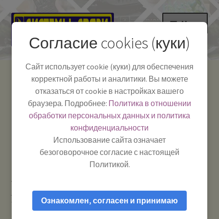
Перейти
Перейти
Меню
к
к
Согласие cookies (куки)
навигации
содержимому
НА ГЛАВНУЮ
Сайт использует cookie (куки) для обеспечения
корректной работы и аналитики. Вы можете
Развер
Каталог
отказаться от cookie в настройках вашего
вложе
Телефон:
+7-
браузера. Подробнее:
Политика в отношении
Системы Связи:
меню
Развер
Как пользоваться
391-249-1040
г. Красноярск, ул.
обработки персональных данных и политика
вложе
Весны, 2
-
конфиденциальности
меню
Тел.|WA|Telegram:
Полезная информация
Работаем:
Пн-Пт:
Использование сайта означает
+79029904090
10:00–18:00
безоговорочное согласие с настоящей
БЛОГ
Политикой.
Главная
Рации и антенны
Блоки питания и
Развер
Мой аккаунт
преобразователи напряжения 24 / 12 вольт
Optim PS-10
вложе
Ознакомлен, согласен и принимаю
трансформаторный стабилизированный блок питания для
меню
рации