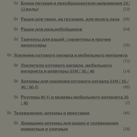
Блоки питания и преобразователи напряжения 24 /
12 вольт
(23)
Рации для такси, на грузовик, для поля и леса
(58)
Рации для дальнобойщиков
(54)
Тангенты для раций / гарнитуры и прочие
аксессуары
(35)
Усиление сотового сигнала и мобильного интернета
(72)
Усилители сотового сигнала, мобильного
интернета и репитеры GSM / 3G / 4G
(14)
Антенны для усиления сотового сигнала GSM / 3G /
4G / Wi-Fi
(45)
Роутеры Wi-Fi и модемы мобильного интернета 3G
/ 4G
(7)
Телевидение: антенны и приставки
(45)
Домашние антенны для радио и телевидения
комнатные и уличные
(26)