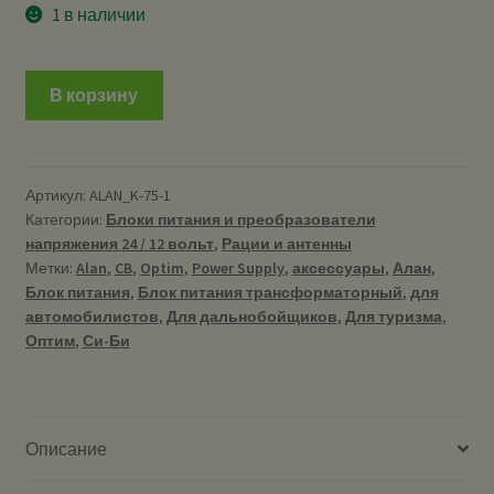
1 в наличии
В корзину
Артикул:
ALAN_K-75-1
Категории:
Блоки питания и преобразователи
напряжения 24 / 12 вольт
,
Рации и антенны
Метки:
Alan
,
CB
,
Optim
,
Power Supply
,
аксессуары
,
Алан
,
Блок питания
,
Блок питания трансформаторный
,
для
автомобилистов
,
Для дальнобойщиков
,
Для туризма
,
Оптим
,
Си-Би
Описание