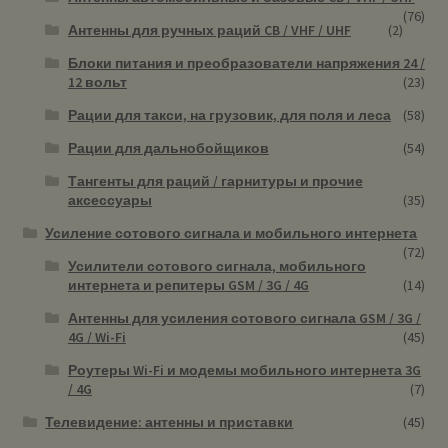
(76)
Антенны для ручных раций CB / VHF / UHF
(2)
Блоки питания и преобразователи напряжения 24 /
12 вольт
(23)
Рации для такси, на грузовик, для поля и леса
(58)
Рации для дальнобойщиков
(54)
Тангенты для раций / гарнитуры и прочие
аксессуары
(35)
Усиление сотового сигнала и мобильного интернета
(72)
Усилители сотового сигнала, мобильного
интернета и репитеры GSM / 3G / 4G
(14)
Антенны для усиления сотового сигнала GSM / 3G /
4G / Wi-Fi
(45)
Роутеры Wi-Fi и модемы мобильного интернета 3G
/ 4G
(7)
Телевидение: антенны и приставки
(45)