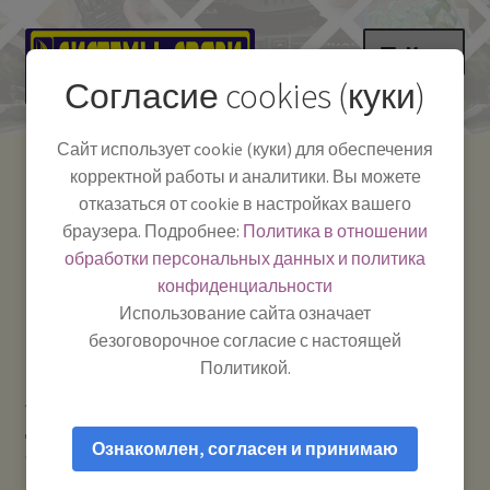
Перейти
Перейти
Меню
к
к
Согласие cookies (куки)
навигации
содержимому
НА ГЛАВНУЮ
Сайт использует cookie (куки) для обеспечения
корректной работы и аналитики. Вы можете
Развер
Каталог
отказаться от cookie в настройках вашего
вложе
Телефон:
+7-
браузера. Подробнее:
Политика в отношении
Системы Связи:
меню
Развер
Как пользоваться
391-249-1040
г. Красноярск, ул.
обработки персональных данных и политика
вложе
Весны, 2
-
конфиденциальности
меню
Тел.|WA|Telegram:
Полезная информация
Работаем:
Пн-Пт:
Использование сайта означает
+79029904090
10:00–18:00
безоговорочное согласие с настоящей
БЛОГ
Политикой.
Главная
Рации и антенны
Антенны для
Развер
Мой аккаунт
дальнобойщиков
UNION CB PHOBOS — антенна
вложе
Ознакомлен, согласен и принимаю
автомобильная 27 МГц (CB)
меню