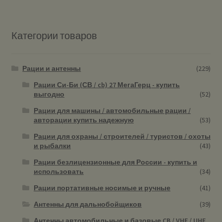
Категории товаров
Рации и антенны
(229)
Рации Си-Би (СВ / cb) 27 МегаГерц - купить
выгодно
(52)
Рации для машины / автомобильные рации /
авторации купить надежную
(53)
Рации для охраны / строителей / туристов / охоты
и рыбалки
(43)
Рации безлицензионные для России - купить и
использовать
(34)
Рации портативные носимые и ручные
(41)
Антенны для дальнобойщиков
(39)
Антенны автомобильные и базовые CB / VHF / UHF