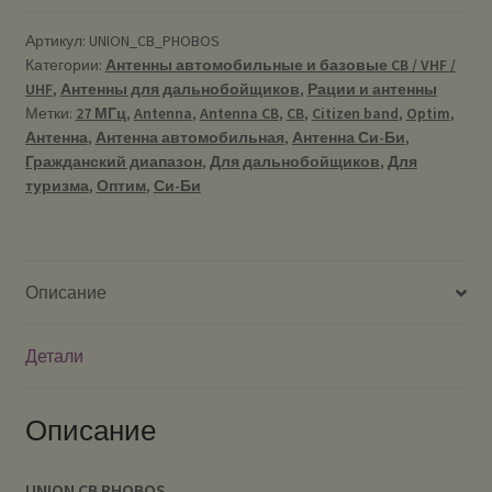
PHOBOS
-
Артикул:
UNION_CB_PHOBOS
Категории:
Антенны автомобильные и базовые CB / VHF /
антенна
UHF
,
Антенны для дальнобойщиков
,
Рации и антенны
автомобильная
Метки:
27 МГц
,
Antenna
,
Antenna CB
,
CB
,
Citizen band
,
Optim
,
27
Антенна
,
Антенна автомобильная
,
Антенна Си-Би
,
МГц
Гражданский диапазон
,
Для дальнобойщиков
,
Для
(CB)
туризма
,
Оптим
,
Си-Би
Описание
Детали
Описание
UNION CB PHOBOS