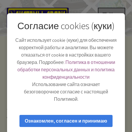
Перейти
Перейти
Меню
к
к
Согласие cookies (куки)
навигации
содержимому
НА ГЛАВНУЮ
Сайт использует cookie (куки) для обеспечения
корректной работы и аналитики. Вы можете
Развер
Каталог
отказаться от cookie в настройках вашего
вложе
Телефон:
+7-
браузера. Подробнее:
Политика в отношении
Системы Связи:
меню
Развер
Как пользоваться
391-249-1040
г. Красноярск, ул.
обработки персональных данных и политика
вложе
Весны, 2
-
конфиденциальности
меню
Тел.|WA|Telegram:
Полезная информация
Работаем:
Пн-Пт:
Использование сайта означает
+79029904090
10:00–18:00
безоговорочное согласие с настоящей
БЛОГ
Политикой.
Главная
Рации и антенны
Антенны для
Развер
Мой аккаунт
дальнобойщиков
UNION CB ALTAIR — антенна автомобильная
вложе
Ознакомлен, согласен и принимаю
27 МГц (CB)
меню