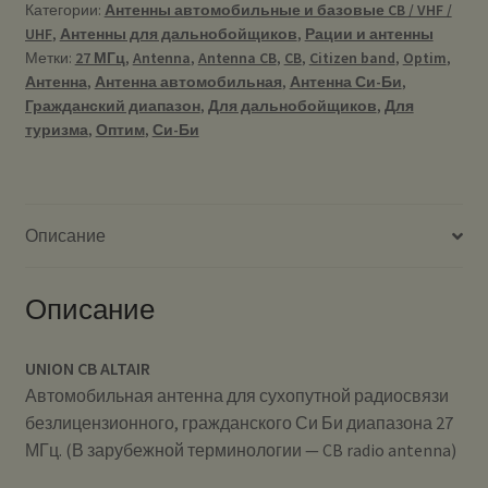
Категории:
Антенны автомобильные и базовые CB / VHF /
UHF
,
Антенны для дальнобойщиков
,
Рации и антенны
Метки:
27 МГц
,
Antenna
,
Antenna CB
,
CB
,
Citizen band
,
Optim
,
Антенна
,
Антенна автомобильная
,
Антенна Си-Би
,
Гражданский диапазон
,
Для дальнобойщиков
,
Для
туризма
,
Оптим
,
Си-Би
Описание
Описание
UNION CB ALTAIR
Автомобильная антенна для сухопутной радиосвязи
безлицензионного, гражданского Си Би диапазона 27
МГц. (В зарубежной терминологии — CB radio antenna)