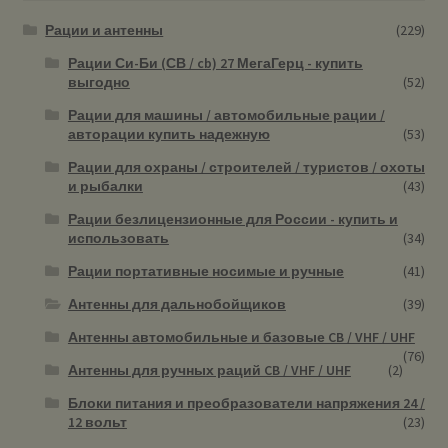
Рации и антенны
(229)
Рации Си-Би (СВ / cb) 27 МегаГерц - купить
выгодно
(52)
Рации для машины / автомобильные рации /
авторации купить надежную
(53)
Рации для охраны / строителей / туристов / охоты
и рыбалки
(43)
Рации безлицензионные для России - купить и
использовать
(34)
Рации портативные носимые и ручные
(41)
Антенны для дальнобойщиков
(39)
Антенны автомобильные и базовые CB / VHF / UHF
(76)
Антенны для ручных раций CB / VHF / UHF
(2)
Блоки питания и преобразователи напряжения 24 /
12 вольт
(23)