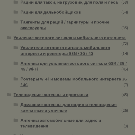
Рации для такси, на грузовик, для поля и леса
(58)
Рации для дальнобойщиков
(54)
Тангенты для раций / гарнитуры и прочие
аксессуары
(35)
Усиление сотового сигнала и мобильного интернета
(72)
Усилители сотового сигнала, мобильного
интернета и репитеры GSM / 3G / 4G
(14)
Антенны для усиления сотового сигнала GSM / 3G /
4G / Wi-Fi
(45)
Роутеры Wi-Fi и модемы мобильного интернета 3G
/ 4G
(7)
Телевидение: антенны и приставки
(45)
Домашние антенны для радио и телевидения
комнатные и уличные
(26)
Антенны автомобильные для радио и
телевидения
(9)