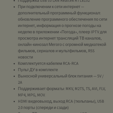
Поддержка USB to LAN Realtek RTL8152
При подключении к сети интернет —
дополнительный программный функционал:
обновление программного обеспечения по сети
интернет, информация о прогнозе погоды на
неделю в приложении «Погода», плеер IPTV для
просмотра интернет трансляций ТВ каналов,
онлайн-кинозал Мегого с огромной медиатекой
фильмов, сериалов и мультфильмов, RSS
новости
Комплектуется кабелем RCA-RCA
Пульт ДУ в комплекте
Выносной универсальный блок питания — 5V /
2A
Поддерживает форматы: MKV, M2TS, TS, AVI, FLV,
MP4, MPG, MOV.
HDMI видеовыход, выход RCA (тюльпаны), USB
2.0 порты (спереди и сзади)