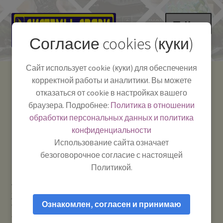
Перейти
Перейти
Меню
к
к
Согласие cookies (куки)
навигации
содержимому
НА ГЛАВНУЮ
Сайт использует cookie (куки) для обеспечения
корректной работы и аналитики. Вы можете
Развер
Каталог
отказаться от cookie в настройках вашего
вложе
Телефон:
+7-
браузера. Подробнее:
Политика в отношении
Системы Связи:
меню
Развер
Как пользоваться
391-249-1040
г. Красноярск, ул.
обработки персональных данных и политика
вложе
Весны, 2
-
конфиденциальности
меню
Тел.|WA|Telegram:
Полезная информация
Работаем:
Пн-Пт:
Использование сайта означает
+79029904090
10:00–18:00
безоговорочное согласие с настоящей
БЛОГ
Политикой.
Главная
Телевидение: антенны и приставки
Развер
Мой аккаунт
Усилители телесигнала / приставки и другие аксессуары
вложе
Ознакомлен, согласен и принимаю
World Vision T624 D3 (комбинированный ресивер
меню
телеприставка DVB-T2 / DVB-C)