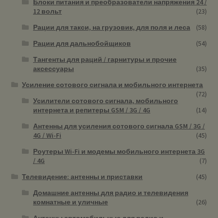
Блоки питания и преобразователи напряжения 24 /
12 вольт
(23)
Рации для такси, на грузовик, для поля и леса
(58)
Рации для дальнобойщиков
(54)
Тангенты для раций / гарнитуры и прочие
аксессуары
(35)
Усиление сотового сигнала и мобильного интернета
(72)
Усилители сотового сигнала, мобильного
интернета и репитеры GSM / 3G / 4G
(14)
Антенны для усиления сотового сигнала GSM / 3G /
4G / Wi-Fi
(45)
Роутеры Wi-Fi и модемы мобильного интернета 3G
/ 4G
(7)
Телевидение: антенны и приставки
(45)
Домашние антенны для радио и телевидения
комнатные и уличные
(26)
Антенны автомобильные для радио и