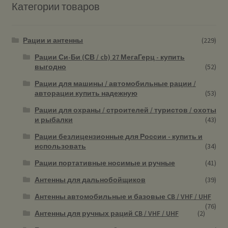
Категории товаров
Рации и антенны
(229)
Рации Си-Би (СВ / cb) 27 МегаГерц - купить
выгодно
(52)
Рации для машины / автомобильные рации /
авторации купить надежную
(53)
Рации для охраны / строителей / туристов / охоты
и рыбалки
(43)
Рации безлицензионные для России - купить и
использовать
(34)
Рации портативные носимые и ручные
(41)
Антенны для дальнобойщиков
(39)
Антенны автомобильные и базовые CB / VHF / UHF
(76)
Антенны для ручных раций CB / VHF / UHF
(2)