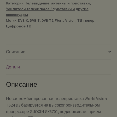
Категории:
Телевидение: антенны и приставки
,
Усилители телесигнала / приставки и другие
аксессуары
Метки:
DVB-C
,
DVB-T
,
DVB-T2
,
World Vision
,
ТВ тюнер
,
Цифровое ТВ
Описание
Детали
Описание
Новая комбинированная телеприставка World Vision
T624 D3 базируется на высокопроизводительном
процессоре GUOXIN GX6701, поддерживает прием