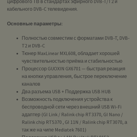
цифрового ТВ в стандартах эфирного DVB-T/T2 и
кабельного DVB-C телевидения.
Основные параметры:
Полностью совместим с форматами DVB-T, DVB-
T2 и DVB-C
Тюнер MaxLinear MXL608, обладает хорошей
чувствительностью приёма и стабильностью
Процессор GUOXIN GX6701 — быстрая реакция
на кнопки управления, быстрое переключение
каналов
Два разъема USB + Поддержка USB HUB
Возможность подключения устройства к
беспроводной сети через внешний USB Wi-Fi
адаптер (GI Link / Ralink chip RT3370, GI Nano /
Ralink chip RT5370 , GI 11N / Ralink chip RT3070, а
так же на чипе Mediatek 7601)