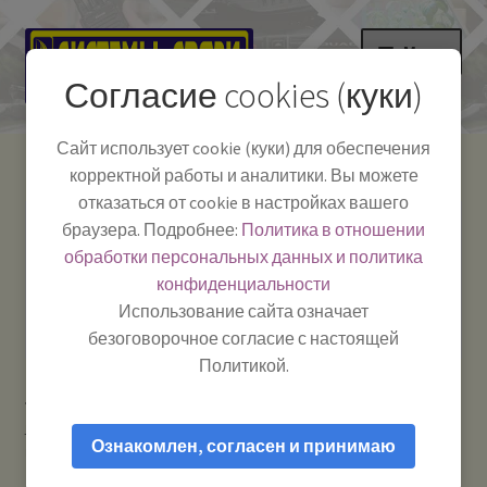
Перейти
Перейти
Меню
к
к
Согласие cookies (куки)
навигации
содержимому
НА ГЛАВНУЮ
Сайт использует cookie (куки) для обеспечения
корректной работы и аналитики. Вы можете
Развер
Каталог
отказаться от cookie в настройках вашего
вложе
Телефон:
+7-
браузера. Подробнее:
Политика в отношении
Системы Связи:
меню
Развер
Как пользоваться
391-249-1040
г. Красноярск, ул.
обработки персональных данных и политика
вложе
Весны, 2
-
конфиденциальности
меню
Тел.|WA|Telegram:
Полезная информация
Работаем:
Пн-Пт:
Использование сайта означает
+79029904090
10:00–18:00
безоговорочное согласие с настоящей
БЛОГ
Политикой.
Главная
Рации и антенны
Тангенты для раций /
Развер
Мой аккаунт
гарнитуры и прочие аксессуары
Optim DM-750
вложе
Ознакомлен, согласен и принимаю
громкоговоритель
меню