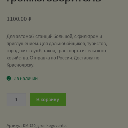
1100.00
₽
Для автомоб. станций большой, с фильтром и
приглушением. Для дальнобойщиков, туристов,
городских служб, такси, транспорта и сельского
хозяйства. Отправка по России. Доставка по
Красноярску.
2 в наличии
Количество
В корзину
Optim
DM-
750
громкоговоритель
Артикул:
DM-750_gromkogovoritel