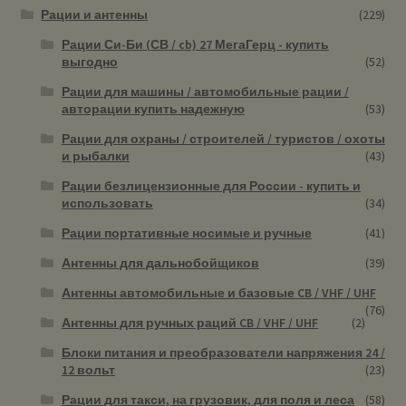
Рации и антенны
(229)
Рации Си-Би (СВ / cb) 27 МегаГерц - купить
выгодно
(52)
Рации для машины / автомобильные рации /
авторации купить надежную
(53)
Рации для охраны / строителей / туристов / охоты
и рыбалки
(43)
Рации безлицензионные для России - купить и
использовать
(34)
Рации портативные носимые и ручные
(41)
Антенны для дальнобойщиков
(39)
Антенны автомобильные и базовые CB / VHF / UHF
(76)
Антенны для ручных раций CB / VHF / UHF
(2)
Блоки питания и преобразователи напряжения 24 /
12 вольт
(23)
Рации для такси, на грузовик, для поля и леса
(58)