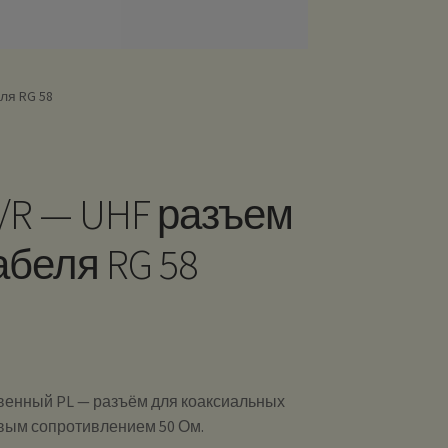
ля RG 58
9/R — UHF разъем
абеля RG 58
венный PL — разъём для коаксиальных
вым сопротивлением 50 Ом.