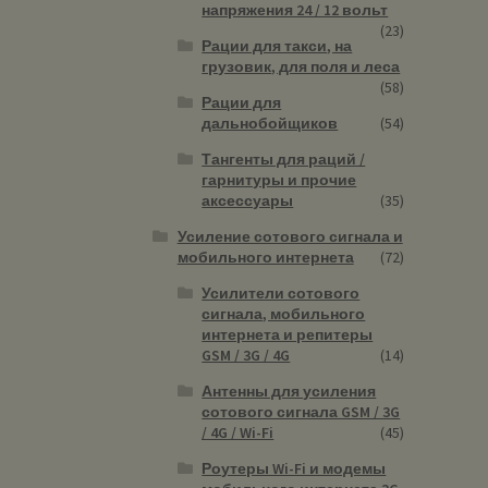
напряжения 24 / 12 вольт
(23)
Рации для такси, на
грузовик, для поля и леса
(58)
Рации для
дальнобойщиков
(54)
Тангенты для раций /
гарнитуры и прочие
аксессуары
(35)
Усиление сотового сигнала и
мобильного интернета
(72)
Усилители сотового
сигнала, мобильного
интернета и репитеры
GSM / 3G / 4G
(14)
Антенны для усиления
сотового сигнала GSM / 3G
/ 4G / Wi-Fi
(45)
Роутеры Wi-Fi и модемы