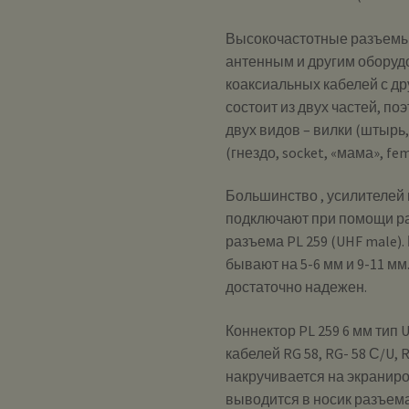
Высокочастотные разъемы
антенным и другим оборуд
коаксиальных кабелей с др
состоит из двух частей, п
двух видов – вилки (штырь, 
(гнездо, socket, «мама», fem
Большинство , усилителей 
подключают при помощи р
разъема PL 259 (UHF male).
бывают на 5-6 мм и 9-11 м
достаточно надежен.
Коннектор PL 259 6 мм тип
кабелей RG 58, RG- 58 С/U, R
накручивается на экраниро
выводится в носик разъема