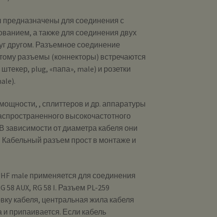
 предназначены для соединения с
ованием, а также для соединения двух
уг другом. Разъемное соединение
оэтому разъемы (коннекторы) встречаются
штекер, plug, «папа», male) и розетки
ale).
мощности, , сплиттеров и др. аппаратуры
аспространенного высокочастотного
 В зависимости от диаметра кабеля они
м. Кабельный разъем прост в монтаже и
 UHF male применяется для соединения
G 58 AUX, RG 58 I. Разъем PL-259
вку кабеля, центральная жила кабеля
 и припаивается. Если кабель