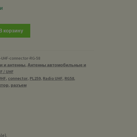
ии
В корзину
R-UHF-connector-RG-58
и и антенны
,
Антенны автомобильные и
F / UHF
UHF
,
connector
,
PL259
,
Radio UHF
,
RG58
,
ктор
,
разъем
le).