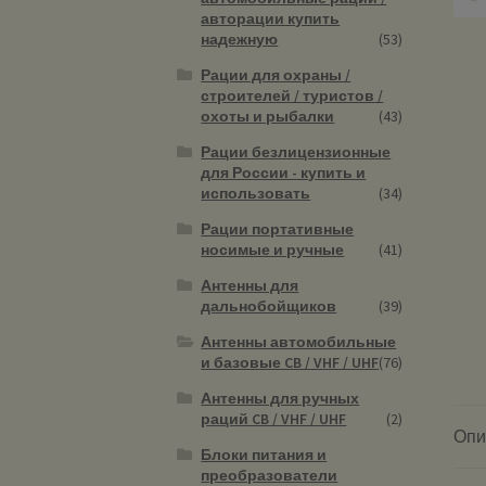
авторации купить
надежную
(53)
Рации для охраны /
строителей / туристов /
охоты и рыбалки
(43)
Рации безлицензионные
для России - купить и
использовать
(34)
Рации портативные
носимые и ручные
(41)
Антенны для
дальнобойщиков
(39)
Антенны автомобильные
и базовые CB / VHF / UHF
(76)
Антенны для ручных
раций CB / VHF / UHF
(2)
Опи
Блоки питания и
преобразователи