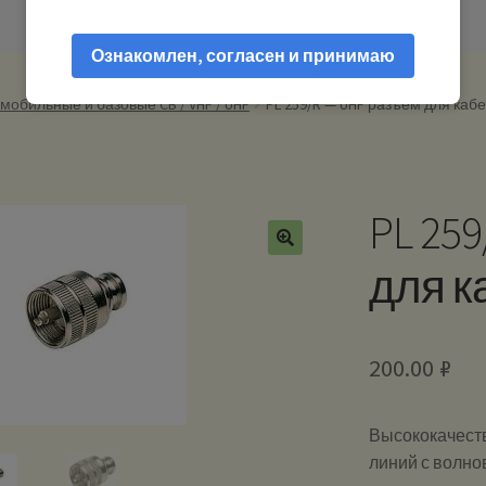
Ознакомлен, согласен и принимаю
мобильные и базовые CB / VHF / UHF
PL 259/R — UHF разъем для кабе
PL 25
для к
200.00
₽
Высококачест
линий с волно