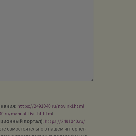
инания:
https://2491040.ru/novinki.html
40.ru/manual-list-bt.htm
l
ционный портал):
https://2491040.ru/
те самостоятельно в нашем интернет-