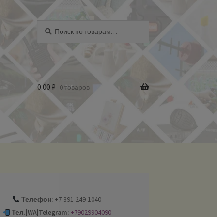
Искать:
Поиск
0.00
₽
0 товаров
Телефон:
+7-391-249-1040
Тел.|WA|Telegram:
+79029904090