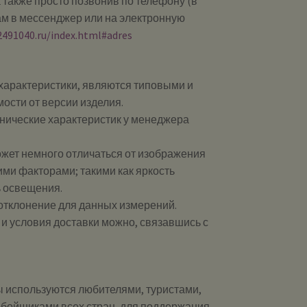
 также просто позвонив по телефону (в
ам в мессенджер или на электронную
2491040.ru/index.html#adres
рактеристики, являются типовыми и
мости от версии изделия.
хнические характеристик у менеджера
ожет немного отличаться от изображения
ими факторами; такими как яркость
ь освещения.
 отклонение для данных измерений.
и и условия доставки можно, связавшись с
ы используются любителями, туристами,
бойщиками всех стран, для поддержания