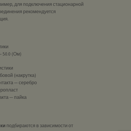
пример, для подключения стационарной
соединения рекомендуется
ция.
тики
 50.0 (Ом)
истики
бовой (накрутка)
нтакта — серебро
оропласт
акта — пайка
ики
подбираются в зависимости от