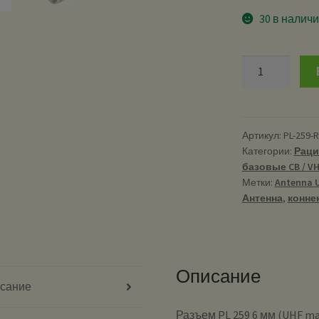
30 в налич
Количество
PL
259/R
-
UHF
Артикул:
PL-259-
Категории:
Раци
разъем
базовые CB / VH
для
Метки:
Antenna 
кабеля
Антенна
,
конне
RG
58
Описание
сание
Разъем PL 259 6 мм (UHF ma