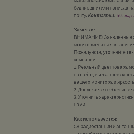
магазине Системы Cвязи, а
будние дни) или написав н
почту.
Контакты:
https://
Заметки:
ВНИМАНИЕ! Заявленные ха
могут изменяться в зависи
Пожалуйста, уточняйте те
компании.
1. Реальный цвет товара м
на сайте; вызванного мног
вашего монитора и яркост
2. Допускается небольшое
3. Уточнить характеристик
нами.
Как используется:
CB радиостанции и антенн
автомобилистами и дально