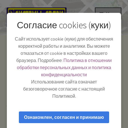
Перейти
Перейти
Меню
к
к
Согласие cookies (куки)
навигации
содержимому
НА ГЛАВНУЮ
Сайт использует cookie (куки) для обеспечения
корректной работы и аналитики. Вы можете
Развер
Каталог
отказаться от cookie в настройках вашего
вложе
Телефон:
+7-
браузера. Подробнее:
Политика в отношении
Системы Связи:
меню
Развер
Как пользоваться
391-249-1040
г. Красноярск, ул.
обработки персональных данных и политика
вложе
Весны, 2
-
конфиденциальности
меню
Тел.|WA|Telegram:
Полезная информация
Работаем:
Пн-Пт:
Использование сайта означает
+79029904090
10:00–18:00
безоговорочное согласие с настоящей
БЛОГ
Политикой.
Главная
Товары с меткой “Оптим”
Развер
Мой аккаунт
вложе
Ознакомлен, согласен и принимаю
меню