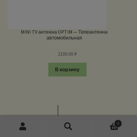
MINI TV антенна OPTIM — Телеантенна
автомобильная
2100.00
₽
В корзину
0
Искать:
Поиск