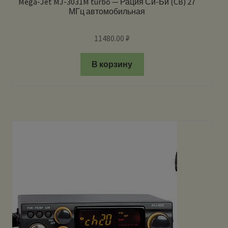
Mega-Jet MJ-3031M turbo — Рация Си-Би (CB) 27
МГц автомобильная
11480.00
₽
В корзину