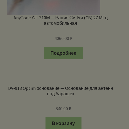
AnyTone АТ-310М — Рация Си-Би (CB) 27 МГц
автомобильная
4060.00
₽
Подробнее
DV-913 Optim основание — Oснование для антенн
под барашек
840.00
₽
В корзину