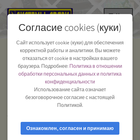
Перейти
Перейти
Меню
к
к
Согласие cookies (куки)
навигации
содержимому
НА ГЛАВНУЮ
Сайт использует cookie (куки) для обеспечения
корректной работы и аналитики. Вы можете
Развер
Каталог
отказаться от cookie в настройках вашего
вложе
Телефон:
+7-
браузера. Подробнее:
Политика в отношении
Системы Связи:
меню
Развер
Как пользоваться
391-249-1040
г. Красноярск, ул.
обработки персональных данных и политика
вложе
Весны, 2
-
конфиденциальности
меню
Тел.|WA|Telegram:
Полезная информация
Работаем:
Пн-Пт:
Использование сайта означает
+79029904090
10:00–18:00
безоговорочное согласие с настоящей
БЛОГ
Политикой.
Главная
Товары с меткой “рация автомобильная”
Развер
Мой аккаунт
вложе
Ознакомлен, согласен и принимаю
меню