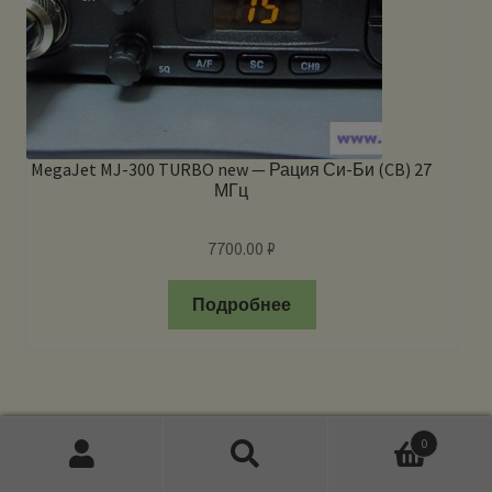
MegaJet MJ-300 TURBO new — Рация Си-Би (CB) 27
МГц
7700.00
₽
Подробнее
0
Искать:
Поиск