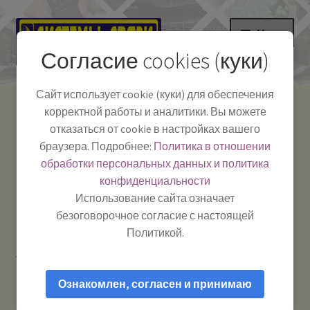
Перейти
Перейти
Меню
к
к
Согласие cookies (куки)
навигации
содержимому
НА ГЛАВНУЮ
Сайт использует cookie (куки) для обеспечения
корректной работы и аналитики. Вы можете
Развер
Каталог
отказаться от cookie в настройках вашего
вложе
Телефон:
+7-
браузера. Подробнее:
Политика в отношении
Системы Связи:
меню
Развер
Как пользоваться
391-249-1040
г. Красноярск, ул.
обработки персональных данных и политика
вложе
Весны, 2
-
конфиденциальности
меню
Тел.|WA|Telegram:
Полезная информация
Работаем:
Пн-Пт:
Использование сайта означает
+79029904090
10:00–18:00
безоговорочное согласие с настоящей
БЛОГ
Политикой.
Главная
Товары с меткой “рация для дальнобойщиков”
Развер
Мой аккаунт
вложе
Ознакомлен, согласен и принимаю
меню