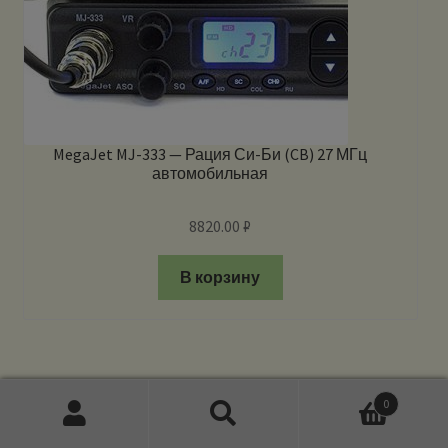
MegaJet MJ-333 — Рация Си-Би (CB) 27 МГц
автомобильная
8820.00
₽
В корзину
0
Искать:
Поиск