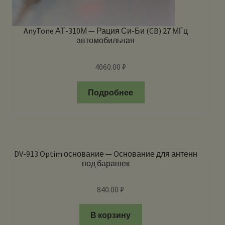
AnyTone АТ-310М — Рация Си-Би (CB) 27 МГц
автомобильная
4060.00
₽
Подробнее
DV-913 Optim основание — Oснование для антенн
под барашек
840.00
₽
В корзину